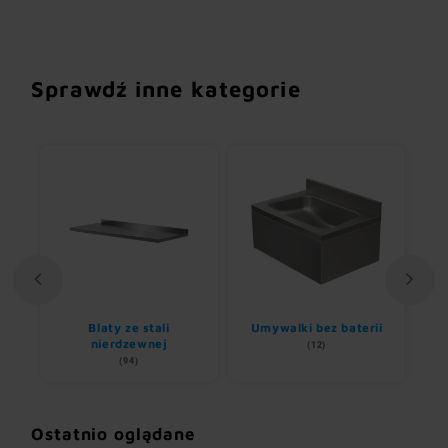
Sprawdź inne kategorie
Blaty ze stali
Umywalki bez baterii
nem
nierdzewnej
(12)
(94)
Ostatnio oglądane