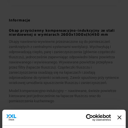
Informacje
Okap przyścienny kompensacyjno-indukcyjny ze stali
nierdzewnej o wymiarach 2600x1300x(h)450 mm
Okapy nawiewno-wywiewne przeznaczone są do pomieszczeń
zamkniętych z centralnymi systemami wentylacji. Wychwytują i
odprowadzają ciepło, parę i zanieczyszczenia (głównie cząsteczki
tłuszczu), jednocześnie zapewniając odpowiedni bilans powietrza
nawiewanego i wywiewanego. Wywiewane powietrze przepływa
przez filtry (łapacze tłuszczu). Cząsteczki tłuszczu i
zanieczyszczenia osadzają się na łapaczach i zostają
odprowadzone do rynienki ociekowej. Zawór spustowy przy rynience
ociekowej umożliwia spuszczenie tłuszczu i zanieczyszczeń.
Model kompensacyjno-indukcyjny – nawiewane, świeże powietrze
kierowane jest jednocześnie na łapacze tłuszczu oraz do
pomieszczenia kuchennego
Wykonanie
Wymiary 2600x1300x(h)450 mm
Okapy wykonane są z wysokogatunkowej stali nierdzewnej.