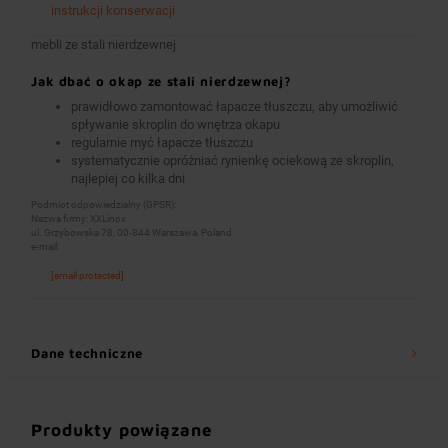
instrukcji konserwacji
mebli ze stali nierdzewnej
Jak dbać o okap ze stali nierdzewnej?
prawidłowo zamontować łapacze tłuszczu, aby umożliwić
spływanie skroplin do wnętrza okapu
regularnie myć łapacze tłuszczu
systematycznie opróżniać rynienkę ociekową ze skroplin,
najlepiej co kilka dni
Podmiot odpowiedzialny (GPSR):
Nazwa firmy: XXLinox
ul. Grzybowska 78, 00-844 Warszawa, Poland
e-mail:
[email protected]
Dane techniczne
Produkty powiązane