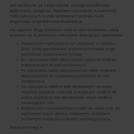
Stal nierdzewna, jak każdy materiał, wymaga prawidłowego
użytkowania i pielęgnacji. Regularne czyszczenie i konserwacja
mebli wykonanych ze stali nierdzewnych pozwala na ich
długotrwałą i bezproblemową eksploatację.
Aby zapewnić długą żywotność mebli ze stali nierdzewnej, należy
stosować się do poniższych wskazówek dotyczących użytkowania:
Powierzchnie mebli powinny być utrzymane w czystości.
Brud i osady pozostawione na powierzchni mebla mogą
powodować przebarwienia i korozję.
Do czyszczenia mebli należy używać wyłącznie środków
przeznaczonych do stali nierdzewnych.
Po czyszczeniu należy zakonserwować meble środkami
przeznaczonymi do konserwacji powierzchni ze stali
nierdzewnych.
Do czyszczenia mebli ze stali nierdzewnych nie wolno
stosować proszków i mleczek ścierających, środków do
srebra, wybielaczy oraz jakichkolwiek innych środków
zawierających chlor.
Bezpośrednio na powierzchniach mebli nie należy kroić ani
wykonywać innych operacji metalowymi narzędziami
kuchennymi mogącymi uszkodzić warstwę pasywną.
Więcej informacji w