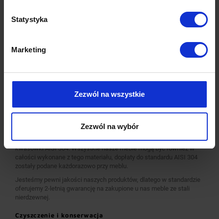
Najwyższa jakość wykonania
Wieloletnie doświadczenie oraz nowoczesny park maszynowy
Statystyka
pozwalają nam na zagwarantowanie najwyższych standardów
produkcji, oraz innowacyjnych rozwiązań konstrukcyjnych.
Całość procesu produkcji od ciecia blachy i profili, poprzez
Marketing
gilotynowanie, wykrawanie, a następnie kształtowanie materiałów
oraz łączenie i finalne wykończenie realizowana jest z pomocą
naszych najwyższej jakości maszyn produkcyjnych, obsługiwanych
przez zespół wykwalifikowanych i doświadczonych pracowników.
Pracujemy wyłącznie na maszynach renomowanych światowych i
Zezwól na wszystkie
krajowych marek. Wszystkie urządzenia są nowoczesne, co
gwarantuje najwyższą jakość i precyzje wykonania wyrobów.
Standardowo nasze wyroby wykonane są ze stali nierdzewnej AISI
Zezwól na wybór
430, a elementy narażone na najsilniejsze działanie środków
chemicznych i organicznych wykonujemy ze stali nierdzewnej tzw.
kwasówki AISI 304. Wszystkie nasze meble mogą być również w
całości wykonane z tego materiału, dopłaty do standardu AISI 304
zostały podane każdorazowo przy meblu.
Jesteśmy pewni jakości naszych produktów, dlatego w standardzie
oferujemy 2-letnią gwarancję na zakupione u nas meble ze stali
nierdzewnej.
Czyszczenie i konserwacja