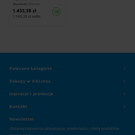
Wysokość:
850 mm
1.433,38 zł
1.165,35 zł netto
Polecane kategorie
Zakupy w XXLinox
Inpiracje i promocje
Kontakt
Newsletter
Otrzymuj najnowsze aktualizacje, wiadomości i oferty produktów