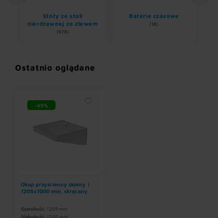
li
Stoły ze stali
Baterie czasowe
R
nierdzewnej ze zlewem
(18)
(970)
Ostatnio oglądane
-49%
Okap przyścienny skośny |
1205x1000 mm, skręcany
Szerokość:
1205 mm
Głębokość:
1000 mm