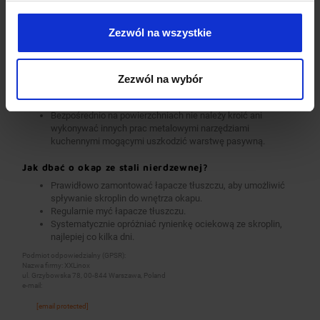
przebarwienia i korozję.
Do czyszczenia należy używać wyłącznie środków
Zezwól na wszystkie
przeznaczonych do stali nierdzewnej.
Po czyszczeniu należy zakonserwować powierzchnie
środkami przeznaczonymi do konserwacji stali nierdzewnej.
Nie wolno stosować proszków i mleczek ścierających,
Zezwól na wybór
środków do srebra, wybielaczy ani innych środków
zawierających chlor.
Bezpośrednio na powierzchniach nie należy kroić ani
wykonywać innych prac metalowymi narzędziami
kuchennymi mogącymi uszkodzić warstwę pasywną.
Jak dbać o okap ze stali nierdzewnej?
Prawidłowo zamontować łapacze tłuszczu, aby umożliwić
spływanie skroplin do wnętrza okapu.
Regularnie myć łapacze tłuszczu.
Systematycznie opróżniać rynienkę ociekową ze skroplin,
najlepiej co kilka dni.
Podmiot odpowiedzialny (GPSR):
Nazwa firmy: XXLinox
ul. Grzybowska 78, 00-844 Warszawa, Poland
e-mail:
[email protected]