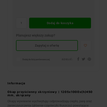
Dodaj do koszyka
Planujesz większy zakup?
Zapytaj o ofertę
DZIELIĆ:
Dodaj do listy porównawczej
Informacje
Okap przyścienny skrzyniowy | 1205x1000x(h)450
mm, skręcany
Okapy wywiewne wychwytują i odprowadzają ciepło, parę oraz
zanieczyszczenia (głównie cząsteczki tłuszczu) powstające