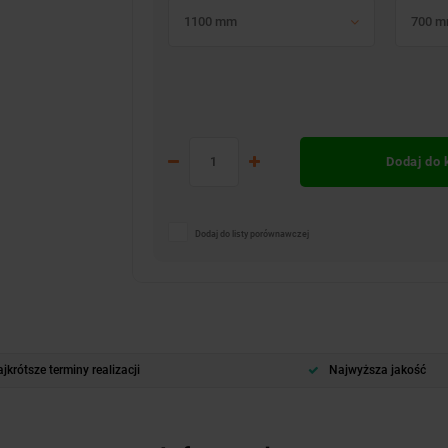
1100 mm
700 
Dodaj do
Dodaj do listy porównawczej
jkrótsze terminy realizacji
Najwyższa jakość