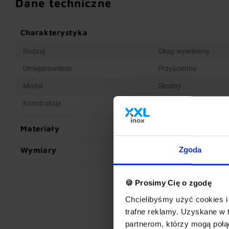
Dane techniczne
Charakterystyka
Rodzaj
Okap wywiewny
Umiejscowienie
Przyścienne
Model
Skośny
Konstrukcja
Spawana
Materiały
Wymiary
Zgoda
🍪 Prosimy Cię o zgodę
Chcielibyśmy użyć cookies i 
trafne reklamy. Uzyskane w 
partnerom, którzy mogą połąc