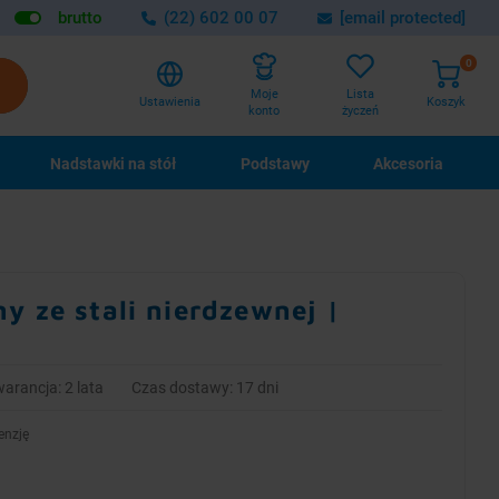
brutto
(22) 602 00 07
[email protected]
0
Lista
Moje
Ustawienia
Koszyk
życzeń
konto
Nadstawki na stół
Podstawy
Akcesoria
y ze stali nierdzewnej |
arancja: 2 lata
Czas dostawy: 17 dni
enzję