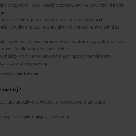
ane w czystości. Brud i osady pozostawione na powierzchni mebla
ję.
łącznie środków przeznaczonych do stali nierdzewnych.
meble środkami przeznaczonymi do konserwacji powierzchni ze
nych nie wolno stosować proszków i mleczek ścierających, środków
k innych środków zawierających chlor.
ie należy kroić ani wykonywać innych operacji metalowymi
kodzić warstwę pasywną.
 ze stali nierdzewnej
dzewnej?
u, aby umożliwić spływanie skroplin do wnętrza okapu
wą ze skroplin, najlepiej co kilka dni