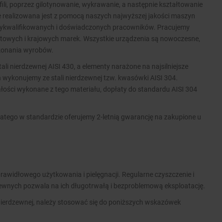
ofili, poprzez gilotynowanie, wykrawanie, a następnie kształtowanie
ie realizowana jest z pomocą naszych najwyższej jakości maszyn
wykwalifikowanych i doświadczonych pracowników. Pracujemy
wych i krajowych marek. Wszystkie urządzenia są nowoczesne,
ykonania wyrobów.
i nierdzewnej AISI 430, a elementy narażone na najsilniejsze
 wykonujemy ze stali nierdzewnej tzw. kwasówki AISI 304.
ości wykonane z tego materiału, dopłaty do standardu AISI 304
atego w standardzie oferujemy 2-letnią gwarancję na zakupione u
rawidłowego użytkowania i pielęgnacji. Regularne czyszczenie i
zewnych pozwala na ich długotrwałą i bezproblemową eksploatację.
nierdzewnej, należy stosować się do poniższych wskazówek