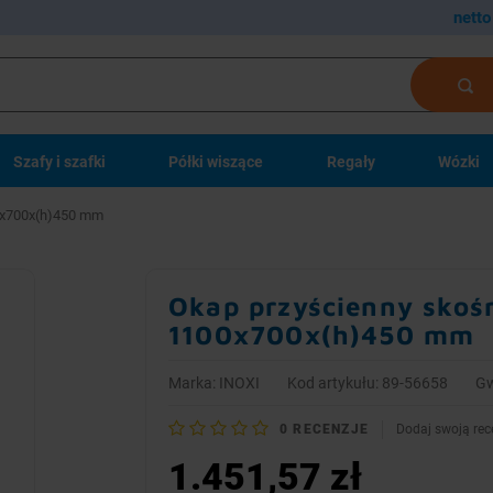
netto
Szafy i szafki
Półki wiszące
Regały
Wózki
00x700x(h)450 mm
Okap przyścienny skośn
1100x700x(h)450 mm
Marka:
INOXI
Kod artykułu: 89-56658
Gw
0
RECENZJE
Dodaj swoją rec
1.451,57 zł