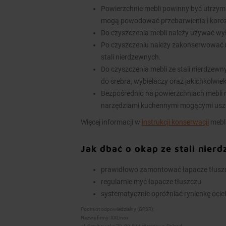
Powierzchnie mebli powinny być utrzym
mogą powodować przebarwienia i koroz
Do czyszczenia mebli należy używać wy
Po czyszczeniu należy zakonserwować 
stali nierdzewnych.
Do czyszczenia mebli ze stali nierdzew
do srebra, wybielaczy oraz jakichkolwie
Bezpośrednio na powierzchniach mebli n
narzędziami kuchennymi mogącymi usz
Więcej informacji w
instrukcji konserwacji
mebli
Jak dbać o okap ze stali nier
prawidłowo zamontować łapacze tłuszcz
regularnie myć łapacze tłuszczu
systematycznie opróżniać rynienkę ocieko
Podmiot odpowiedzialny (GPSR):
Nazwa firmy: XXLinox