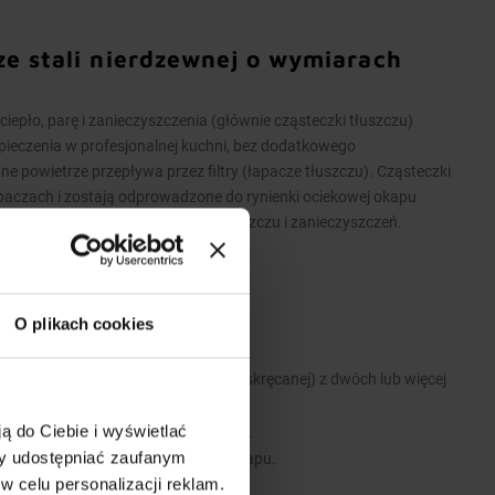
ze stali nierdzewnej o wymiarach
pło, parę i zanieczyszczenia (głównie cząsteczki tłuszczu)
pieczenia w profesjonalnej kuchni, bez dodatkowego
powietrze przepływa przez filtry (łapacze tłuszczu). Cząsteczki
apaczach i zostają odprowadzone do rynienki ociekowej okapu
iekowej umożliwia spuszczenie tłuszczu i zanieczyszczeń.
O plikach cookies
 stali nierdzewnej.
 wykonane są w wersji łączonej (skręcanej) z dwóch lub więcej
ą do Ciebie i wyświetlać
 i zawiesi umożliwiających montaż.
my udostępniać zaufanym
e stanowią dodatkowe wyposażenie okapu.
w celu personalizacji reklam.
y.