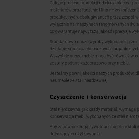
Całość procesu produkcji od ciecia blachy i pr
materiałów oraz łączenie i finalne wykończen
produkcyjnych, obsługiwanych przez zespół 
wyłącznie na maszynach renomowanych świato
co gwarantuje najwyższą jakość i precyzje w
Standardowo nasze wyroby wykonane są ze stal
działanie środków chemicznych i organicznych
Wszystkie nasze meble mogą być również w cał
zostały podane każdorazowo przy meblu.
Jesteśmy pewni jakości naszych produktów, dl
nas meble ze stali nierdzewnej.
Czyszczenie i konserwacja
Stal nierdzewna, jak każdy materiał, wymaga p
konserwacja mebli wykonanych ze stali nierd
Aby zapewnić długą żywotność mebli ze stali 
dotyczących użytkowania: