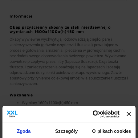
Informacje
Okap przyścienny skośny ze stali nierdzewnej o
wymiarach 1600x1100x(h)450 mm
Okapy wywiewne wychwytują i odprowadzają ciepło, parę i
zanieczyszczenia (głównie cząsteczki tłuszczu) powstające w
procesie gotowania, smażenia i pieczenia w profesjonalnej kuchni,
bez dodatkowego doprowadzenia świeżego powietrza. Wywiewane
powietrze przepływa przez filtry (łapacze tłuszczu). Cząsteczki
tłuszczu i zanieczyszczenia osadzają się na łapaczach i zostają
odprowadzone do rynienki ociekowej okapu wywiewnego. Zawór
spustowy przy rynience ociekowej umożliwia spuszczenie tłuszczu i
zanieczyszczeń.
Wykonanie
Wymiary 1600x1100x(h)450 mm
Okapy wykonane są z wysokogatunkowej stali nierdzewnej.
Okapy wywiewne o wymiarach A>2600 mm wykonane są w
wersji łączonej (skręcanej) z dwóch lub więcej przelotowych
modułów.
Okapy wyposażone są w system otworów i zawiesi
Zgoda
Szczegóły
O plikach cookies
umożliwiających montaż.