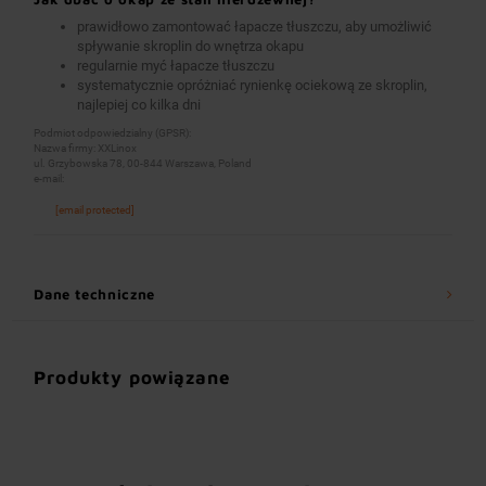
prawidłowo zamontować łapacze tłuszczu, aby umożliwić
spływanie skroplin do wnętrza okapu
regularnie myć łapacze tłuszczu
systematycznie opróżniać rynienkę ociekową ze skroplin,
najlepiej co kilka dni
Podmiot odpowiedzialny (GPSR):
Nazwa firmy: XXLinox
ul. Grzybowska 78, 00-844 Warszawa, Poland
e-mail:
[email protected]
Dane techniczne
Produkty powiązane