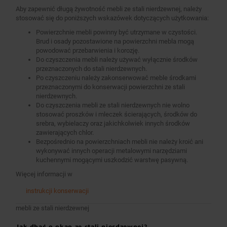
Aby zapewnić długą żywotność mebli ze stali nierdzewnej, należy
stosować się do poniższych wskazówek dotyczących użytkowania:
Powierzchnie mebli powinny być utrzymane w czystości.
Brud i osady pozostawione na powierzchni mebla mogą
powodować przebarwienia i korozję.
Do czyszczenia mebli należy używać wyłącznie środków
przeznaczonych do stali nierdzewnych.
Po czyszczeniu należy zakonserwować meble środkami
przeznaczonymi do konserwacji powierzchni ze stali
nierdzewnych.
Do czyszczenia mebli ze stali nierdzewnych nie wolno
stosować proszków i mleczek ścierających, środków do
srebra, wybielaczy oraz jakichkolwiek innych środków
zawierających chlor.
Bezpośrednio na powierzchniach mebli nie należy kroić ani
wykonywać innych operacji metalowymi narzędziami
kuchennymi mogącymi uszkodzić warstwę pasywną.
Więcej informacji w
instrukcji konserwacji
mebli ze stali nierdzewnej
Jak dbać o okap ze stali nierdzewnej?