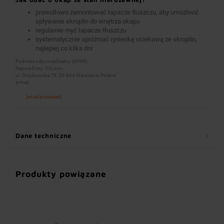
prawidłowo zamontować łapacze tłuszczu, aby umożliwić
spływanie skroplin do wnętrza okapu
regularnie myć łapacze tłuszczu
systematycznie opróżniać rynienkę ociekową ze skroplin,
najlepiej co kilka dni
Podmiot odpowiedzialny (GPSR):
Nazwa firmy: XXLinox
ul. Grzybowska 78, 00-844 Warszawa, Poland
e-mail:
[email protected]
Dane techniczne
Produkty powiązane