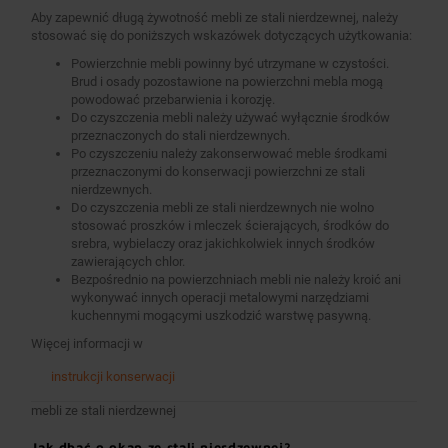
Aby zapewnić długą żywotność mebli ze stali nierdzewnej, należy
stosować się do poniższych wskazówek dotyczących użytkowania:
Powierzchnie mebli powinny być utrzymane w czystości.
Brud i osady pozostawione na powierzchni mebla mogą
powodować przebarwienia i korozję.
Do czyszczenia mebli należy używać wyłącznie środków
przeznaczonych do stali nierdzewnych.
Po czyszczeniu należy zakonserwować meble środkami
przeznaczonymi do konserwacji powierzchni ze stali
nierdzewnych.
Do czyszczenia mebli ze stali nierdzewnych nie wolno
stosować proszków i mleczek ścierających, środków do
srebra, wybielaczy oraz jakichkolwiek innych środków
zawierających chlor.
Bezpośrednio na powierzchniach mebli nie należy kroić ani
wykonywać innych operacji metalowymi narzędziami
kuchennymi mogącymi uszkodzić warstwę pasywną.
Więcej informacji w
instrukcji konserwacji
mebli ze stali nierdzewnej
Jak dbać o okap ze stali nierdzewnej?