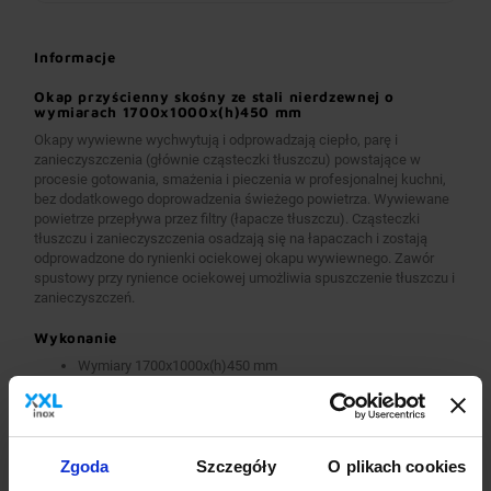
Informacje
Okap przyścienny skośny ze stali nierdzewnej o
wymiarach 1700x1000x(h)450 mm
Okapy wywiewne wychwytują i odprowadzają ciepło, parę i
zanieczyszczenia (głównie cząsteczki tłuszczu) powstające w
procesie gotowania, smażenia i pieczenia w profesjonalnej kuchni,
bez dodatkowego doprowadzenia świeżego powietrza. Wywiewane
powietrze przepływa przez filtry (łapacze tłuszczu). Cząsteczki
tłuszczu i zanieczyszczenia osadzają się na łapaczach i zostają
odprowadzone do rynienki ociekowej okapu wywiewnego. Zawór
spustowy przy rynience ociekowej umożliwia spuszczenie tłuszczu i
zanieczyszczeń.
Wykonanie
Wymiary 1700x1000x(h)450 mm
Okapy wykonane są z wysokogatunkowej stali nierdzewnej.
Okapy wywiewne o wymiarach A>2600 mm wykonane są w
wersji łączonej (skręcanej) z dwóch lub więcej przelotowych
modułów.
Okapy wyposażone są w system otworów i zawiesi
Zgoda
Szczegóły
O plikach cookies
umożliwiających montaż.