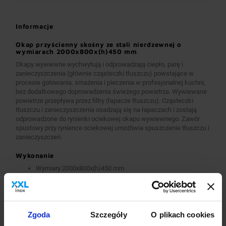
Informacje
Okap przyścienny skośny ze stali nierdzewnej o
wymiarach 2000x800x(h)450 mm
Okapy wywiewne wychwytują i odprowadzają ciepło, parę i
zanieczyszczenia (głównie cząsteczki tłuszczu) powstające w
procesie gotowania, smażenia i pieczenia w profesjonalnej kuchni,
bez dodatkowego doprowadzenia świeżego powietrza. Wywiewane
powietrze przepływa przez filtry (łapacze tłuszczu). Cząsteczki
tłuszczu i zanieczyszczenia osadzają się na łapaczach i zostają
odprowadzone do rynienki ociekowej okapu wywiewnego. Zawór
spustowy przy rynience ociekowej umożliwia spuszczenie tłuszczu i
zanieczyszczeń.
Wykonanie
Wymiary 2000x800x(h)450 mm
Okapy wykonane są z wysokogatunkowej stali nierdzewnej.
Okapy wywiewne o wymiarach A>2600 mm wykonane są w
wersji łączonej (skręcanej) z dwóch lub więcej przelotowych
modułów.
Okapy wyposażone są w system otworów i zawiesi
Zgoda
Szczegóły
O plikach cookies
umożliwiających montaż.