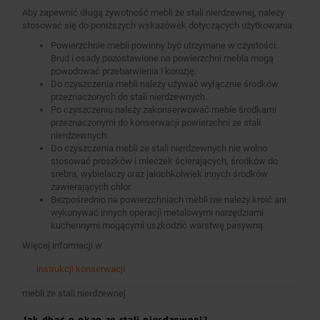
Aby zapewnić długą żywotność mebli ze stali nierdzewnej, należy
stosować się do poniższych wskazówek dotyczących użytkowania:
Powierzchnie mebli powinny być utrzymane w czystości.
Brud i osady pozostawione na powierzchni mebla mogą
powodować przebarwienia i korozję.
Do czyszczenia mebli należy używać wyłącznie środków
przeznaczonych do stali nierdzewnych.
Po czyszczeniu należy zakonserwować meble środkami
przeznaczonymi do konserwacji powierzchni ze stali
nierdzewnych.
Do czyszczenia mebli ze stali nierdzewnych nie wolno
stosować proszków i mleczek ścierających, środków do
srebra, wybielaczy oraz jakichkolwiek innych środków
zawierających chlor.
Bezpośrednio na powierzchniach mebli nie należy kroić ani
wykonywać innych operacji metalowymi narzędziami
kuchennymi mogącymi uszkodzić warstwę pasywną.
Więcej informacji w
instrukcji konserwacji
mebli ze stali nierdzewnej
Jak dbać o okap ze stali nierdzewnej?