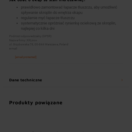
prawidłowo zamontować łapacze tłuszczu, aby umożliwić
spływanie skroplin do wnętrza okapu
regularnie myć łapacze tłuszczu
systematycznie opróżniać rynienkę ociekową ze skroplin,
najlepiej co kilka dni
Podmiot odpowiedzialny (GPSR):
Nazwa firmy: XXLinox
ul. Grzybowska 78, 00-844 Warszawa, Poland
e-mail:
[email protected]
Dane techniczne
Produkty powiązane