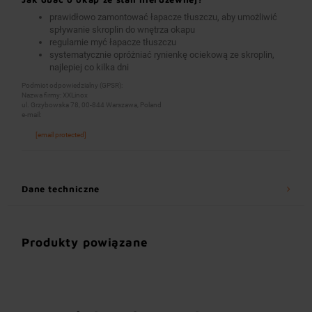
prawidłowo zamontować łapacze tłuszczu, aby umożliwić
spływanie skroplin do wnętrza okapu
regularnie myć łapacze tłuszczu
systematycznie opróżniać rynienkę ociekową ze skroplin,
najlepiej co kilka dni
Podmiot odpowiedzialny (GPSR):
Nazwa firmy: XXLinox
ul. Grzybowska 78, 00-844 Warszawa, Poland
e-mail:
[email protected]
Dane techniczne
Produkty powiązane