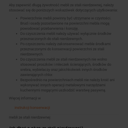
Aby zapewnić długą żywotność mebli ze stali nierdzewnej, należy
stosować się do poniższych wskazówek dotyczących użytkowania:
Powierzchnie mebli powinny być utrzymane w czystości.
Brud i osady pozostawione na powierzchni mebla mogą
powodować przebarwienia i korozję.
Do czyszczenia mebli należy używać wyłącznie środków
przeznaczonych do stali nierdzewnych.
Po czyszczeniu należy zakonserwować meble środkami
przeznaczonymi do konserwacji powierzchni ze stali
nierdzewnych.
Do czyszczenia mebli ze stali nierdzewnych nie wolno
stosować proszków i mleczek ścierających, środków do
srebra, wybielaczy oraz jakichkolwiek innych środków
zawierających chlor.
Bezpośrednio na powierzchniach mebli nie należy kroić ani
wykonywać innych operacji metalowymi narzędziami
kuchennymi mogącymi uszkodzić warstwę pasywną.
Więcej informacji w
instrukcji konserwacji
mebli ze stali nierdzewnej
Jak dbać o okap ze stali nierdzewnej?