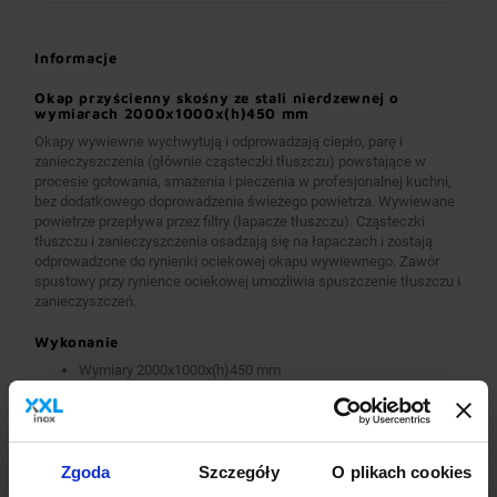
Informacje
Okap przyścienny skośny ze stali nierdzewnej o
wymiarach 2000x1000x(h)450 mm
Okapy wywiewne wychwytują i odprowadzają ciepło, parę i
zanieczyszczenia (głównie cząsteczki tłuszczu) powstające w
procesie gotowania, smażenia i pieczenia w profesjonalnej kuchni,
bez dodatkowego doprowadzenia świeżego powietrza. Wywiewane
powietrze przepływa przez filtry (łapacze tłuszczu). Cząsteczki
tłuszczu i zanieczyszczenia osadzają się na łapaczach i zostają
odprowadzone do rynienki ociekowej okapu wywiewnego. Zawór
spustowy przy rynience ociekowej umożliwia spuszczenie tłuszczu i
zanieczyszczeń.
Wykonanie
Wymiary 2000x1000x(h)450 mm
Okapy wykonane są z wysokogatunkowej stali nierdzewnej.
Okapy wywiewne o wymiarach A>2600 mm wykonane są w
wersji łączonej (skręcanej) z dwóch lub więcej przelotowych
modułów.
Okapy wyposażone są w system otworów i zawiesi
Zgoda
Szczegóły
O plikach cookies
umożliwiających montaż.