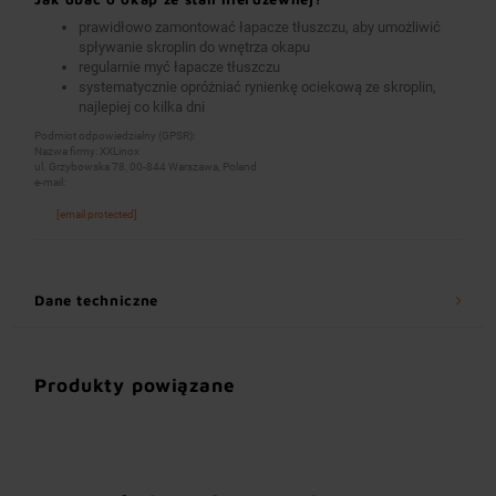
prawidłowo zamontować łapacze tłuszczu, aby umożliwić
spływanie skroplin do wnętrza okapu
regularnie myć łapacze tłuszczu
systematycznie opróżniać rynienkę ociekową ze skroplin,
najlepiej co kilka dni
Podmiot odpowiedzialny (GPSR):
Nazwa firmy: XXLinox
ul. Grzybowska 78, 00-844 Warszawa, Poland
e-mail:
[email protected]
Dane techniczne
Produkty powiązane