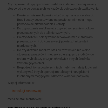
Aby zapewnić długą żywotność mebli ze stali nierdzewnej, należy
stosować się do poniższych wskazówek dotyczących użytkowania:
Powierzchnie mebli powinny być utrzymane w czystości.
Brud i osady pozostawione na powierzchni mebla mogą
powodować przebarwienia i korozję.
Do czyszczenia mebli należy używać wyłącznie środków
przeznaczonych do stali nierdzewnych.
Po czyszczeniu należy zakonserwować meble środkami
przeznaczonymi do konserwacji powierzchni ze stali
nierdzewnych.
Do czyszczenia mebli ze stali nierdzewnych nie wolno
stosować proszków i mleczek ścierających, środków do
srebra, wybielaczy oraz jakichkolwiek innych środków
zawierających chlor.
Bezpośrednio na powierzchniach mebli nie należy kroić ani
wykonywać innych operacji metalowymi narzędziami
kuchennymi mogącymi uszkodzić warstwę pasywną.
Więcej informacji w
instrukcji konserwacji
mebli ze stali nierdzewnej
Jak dbać o okap ze stali nierdzewnej?