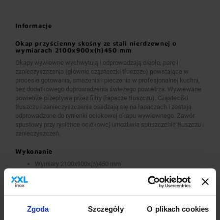
Informacje
Okap przyścienny skośny ze stali nierdzewnej o
wymiarach 2100x900x(h)450 mm
Okapy wywiewne wychwytują i odprowadzają ciepło, parę i
zanieczyszczenia (głównie cząsteczki tłuszczu) powstające w
procesie gotowania, smażenia i pieczenia w profesjonalnej kuchni,
bez dodatkowego doprowadzenia świeżego powietrza. Wywiewane
powietrze przepływa przez filtry (łapacze tłuszczu). Cząsteczki
tłuszczu i zanieczyszczenia osadzają się na łapaczach i zostają
odprowadzone do rynienki ociekowej okapu wywiewnego. Zawór
spustowy przy rynience ociekowej umożliwia spuszczenie tłuszczu i
zanieczyszczeń.
Wykonanie
Wymiary 2100x900x(h)450 mm
Okapy wykonane są z wysokogatunkowej stali nierdzewnej.
Okapy wywiewne o wymiarach A>2600 mm wykonane są w
wersji łączonej (skręcanej) z dwóch lub więcej przelotowych
modułów.
Okapy wyposażone są w system otworów i zawiesi
Zgoda
Szczegóły
O plikach cookies
umożliwiających montaż.