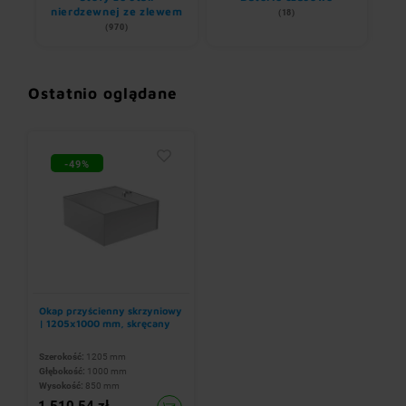
zlewem
(18)
(308)
Ostatnio oglądane
-49%
Okap przyścienny skrzyniowy
| 1205x1000 mm, skręcany
Szerokość:
1205 mm
Głębokość:
1000 mm
Wysokość:
850 mm