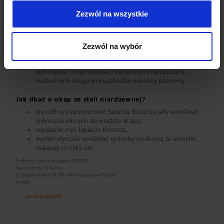
przeznaczonych do stali nierdzewnej,
Zezwól na wszystkie
po czyszczeniu należy zakonserwować powierzchnie
środkami przeznaczonymi do konserwacji stali nierdzewnej,
nie wolno stosować proszków i mleczek ścierających,
środków do srebra, wybielaczy ani innych środków
Zezwól na wybór
zawierających chlor,
bezpośrednio na powierzchniach nie należy kroić ani
wykonywać innych operacji metalowymi narzędziami
kuchennymi mogącymi uszkodzić warstwę pasywną.
Jak dbać o okap ze stali nierdzewnej?
prawidłowo zamontować łapacze tłuszczu, aby umożliwić
spływanie skroplin do wnętrza okapu,
regularnie myć łapacze tłuszczu,
systematycznie opróżniać rynienkę ociekową ze skroplin,
najlepiej co kilka dni.
Podmiot odpowiedzialny (GPSR):
Nazwa firmy: XXLinox
ul. Grzybowska 78, 00-844 Warszawa, Poland
e-mail:
[email protected]