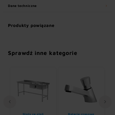
Dane techniczne
Produkty powiązane
Sprawdź inne kategorie
i
Baterie czasowe
Regały magazynowe