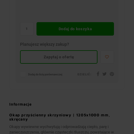
Dodaj do koszyka
Planujesz większy zakup?
Zapytaj o ofertę
DZIELIĆ:
Dodaj do listy porównawczej
Informacje
Okap przyścienny skrzyniowy | 1205x1000 mm,
skręcany
Okapy wywiewne wychwytują i odprowadzają ciepło, parę i
zanieczyszczenia, głównie cząsteczki tłuszczu, powstające w