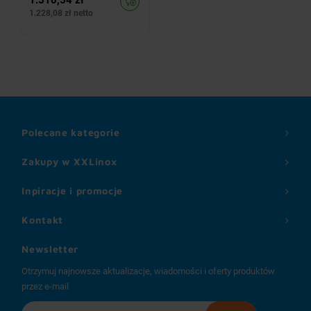
1.510,54 zł
1.228,08 zł netto
Polecane kategorie
Zakupy w XXLinox
Inpiracje i promocje
Kontakt
Newsletter
Otrzymuj najnowsze aktualizacje, wiadomości i oferty produktów
przez e-mail