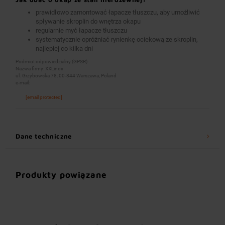
prawidłowo zamontować łapacze tłuszczu, aby umożliwić
spływanie skroplin do wnętrza okapu
regularnie myć łapacze tłuszczu
systematycznie opróżniać rynienkę ociekową ze skroplin,
najlepiej co kilka dni
Podmiot odpowiedzialny (GPSR):
Nazwa firmy: XXLinox
ul. Grzybowska 78, 00-844 Warszawa, Poland
e-mail:
[email protected]
Dane techniczne
Produkty powiązane