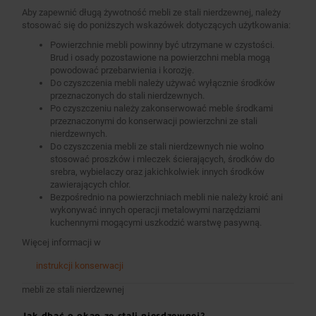
Aby zapewnić długą żywotność mebli ze stali nierdzewnej, należy
stosować się do poniższych wskazówek dotyczących użytkowania:
Powierzchnie mebli powinny być utrzymane w czystości.
Brud i osady pozostawione na powierzchni mebla mogą
powodować przebarwienia i korozję.
Do czyszczenia mebli należy używać wyłącznie środków
przeznaczonych do stali nierdzewnych.
Po czyszczeniu należy zakonserwować meble środkami
przeznaczonymi do konserwacji powierzchni ze stali
nierdzewnych.
Do czyszczenia mebli ze stali nierdzewnych nie wolno
stosować proszków i mleczek ścierających, środków do
srebra, wybielaczy oraz jakichkolwiek innych środków
zawierających chlor.
Bezpośrednio na powierzchniach mebli nie należy kroić ani
wykonywać innych operacji metalowymi narzędziami
kuchennymi mogącymi uszkodzić warstwę pasywną.
Więcej informacji w
instrukcji konserwacji
mebli ze stali nierdzewnej
Jak dbać o okap ze stali nierdzewnej?