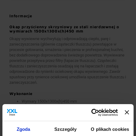
Informacje
Okap przyścienny skrzyniowy ze stali nierdzewnej o
wymiarach 1500x1300x(h)450 mm
Okapy wywiewne wychwytują i odprowadzają ciepło, parę i
zanieczyszczenia (głównie cząsteczki tłuszczu) powstające w
procesie gotowania, smażenia i pieczenia w profesjonalnej kuchni,
bez dodatkowego doprowadzenia świeżego powietrza. Wywiewane
powietrze przepływa przez filtry (łapacze tłuszczu). Cząsteczki
tłuszczu i zanieczyszczenia osadzają się na łapaczach i zostają
odprowadzone do rynienki ociekowej okapu wywiewnego. Zawór
spustowy przy rynience ociekowej umożliwia spuszczenie tłuszczu i
zanieczyszczeń.
Wykonanie
Wymiary 1500x1300x(h)450 mm
Okapy wykonane są z wysokogatunkowej stali nierdzewnej.
Okapy wywiewne o wymiarach A>2600 mm wykonane są w
wersji łączonej (skręcanej) z dwóch lub więcej przelotowych
modułów.
Okapy wyposażone są w system otworów i zawiesi
Zgoda
Szczegóły
O plikach cookies
umożliwiających montaż.