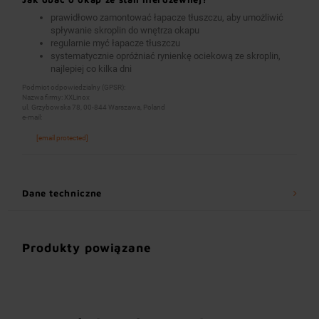
prawidłowo zamontować łapacze tłuszczu, aby umożliwić
spływanie skroplin do wnętrza okapu
regularnie myć łapacze tłuszczu
systematycznie opróżniać rynienkę ociekową ze skroplin,
najlepiej co kilka dni
Podmiot odpowiedzialny (GPSR):
Nazwa firmy: XXLinox
ul. Grzybowska 78, 00-844 Warszawa, Poland
e-mail:
[email protected]
Dane techniczne
Produkty powiązane