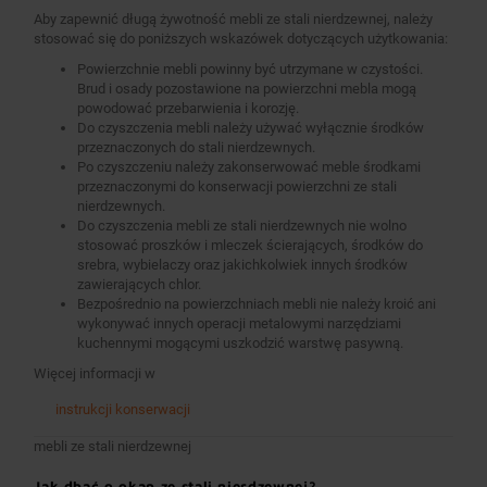
Aby zapewnić długą żywotność mebli ze stali nierdzewnej, należy
stosować się do poniższych wskazówek dotyczących użytkowania:
Powierzchnie mebli powinny być utrzymane w czystości.
Brud i osady pozostawione na powierzchni mebla mogą
powodować przebarwienia i korozję.
Do czyszczenia mebli należy używać wyłącznie środków
przeznaczonych do stali nierdzewnych.
Po czyszczeniu należy zakonserwować meble środkami
przeznaczonymi do konserwacji powierzchni ze stali
nierdzewnych.
Do czyszczenia mebli ze stali nierdzewnych nie wolno
stosować proszków i mleczek ścierających, środków do
srebra, wybielaczy oraz jakichkolwiek innych środków
zawierających chlor.
Bezpośrednio na powierzchniach mebli nie należy kroić ani
wykonywać innych operacji metalowymi narzędziami
kuchennymi mogącymi uszkodzić warstwę pasywną.
Więcej informacji w
instrukcji konserwacji
mebli ze stali nierdzewnej
Jak dbać o okap ze stali nierdzewnej?