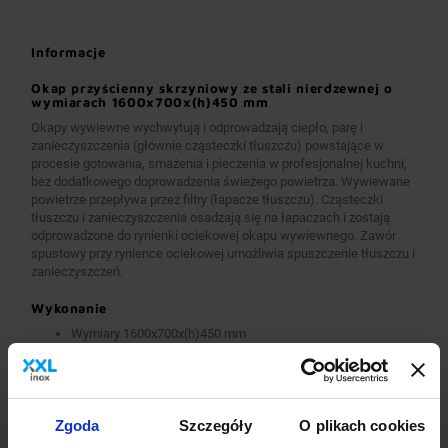
Informacje
Okap przyścienny skrzyniowy ze stali nierdzewnej o
wymiarach 1600x700x(h)450 mm
Okapy wywiewne wychwytują i odprowadzają ciepło, parę i
zanieczyszczenia (głównie cząsteczki tłuszczu) powstające w
procesie gotowania, smażenia i pieczenia w profesjonalnej kuchni,
bez dodatkowego doprowadzenia świeżego powietrza. Wywiewane
powietrze przepływa przez filtry (łapacze tłuszczu). Cząsteczki
tłuszczu i zanieczyszczenia osadzają się na łapaczach i zostają
odprowadzone do rynienki ociekowej okapu wywiewnego. Zawór
spustowy przy rynience ociekowej umożliwia spuszczenie tłuszczu i
zanieczyszczeń.
Wykonanie
Wymiary 1600x700x(h)450 mm
Okapy wykonane są z wysokogatunkowej stali nierdzewnej.
Okapy wywiewne o wymiarach A>2600 mm wykonane są w
wersji łączonej (skręcanej) z dwóch lub więcej przelotowych
modułów.
Okapy wyposażone są w system otworów i zawiesi
Zgoda
Szczegóły
O plikach cookies
umożliwiających montaż.