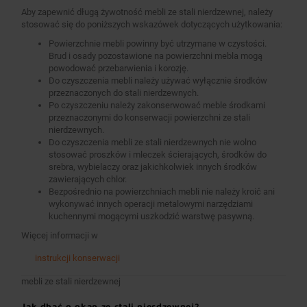
Aby zapewnić długą żywotność mebli ze stali nierdzewnej, należy
stosować się do poniższych wskazówek dotyczących użytkowania:
Powierzchnie mebli powinny być utrzymane w czystości.
Brud i osady pozostawione na powierzchni mebla mogą
powodować przebarwienia i korozję.
Do czyszczenia mebli należy używać wyłącznie środków
przeznaczonych do stali nierdzewnych.
Po czyszczeniu należy zakonserwować meble środkami
przeznaczonymi do konserwacji powierzchni ze stali
nierdzewnych.
Do czyszczenia mebli ze stali nierdzewnych nie wolno
stosować proszków i mleczek ścierających, środków do
srebra, wybielaczy oraz jakichkolwiek innych środków
zawierających chlor.
Bezpośrednio na powierzchniach mebli nie należy kroić ani
wykonywać innych operacji metalowymi narzędziami
kuchennymi mogącymi uszkodzić warstwę pasywną.
Więcej informacji w
instrukcji konserwacji
mebli ze stali nierdzewnej
Jak dbać o okap ze stali nierdzewnej?