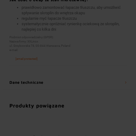
prawidłowo zamontować łapacze tłuszczu, aby umożliwić
spływanie skroplin do wnętrza okapu
regularnie myć łapacze tłuszczu
systematycznie opróżniać rynienkę ociekową ze skroplin,
najlepiej co kilka dni
Podmiot odpowiedzialny (GPSR):
Nazwa firmy: XXLinox
ul. Grzybowska 78, 00-844 Warszawa, Poland
e-mail:
[email protected]
Dane techniczne
Produkty powiązane