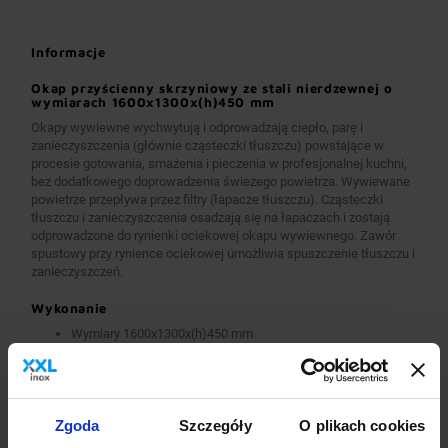
Informacje
Okap przyścienny skrzyniowy ze stali nierdzewnej o
wymiarach 1600x1300x(h)450 mm
Okapy wywiewne wychwytują i odprowadzają ciepło, parę i
zanieczyszczenia (głównie cząsteczki tłuszczu) powstające w
procesie gotowania, smażenia i pieczenia w profesjonalnej kuchni,
bez dodatkowego doprowadzenia świeżego powietrza. Wywiewane
powietrze przepływa przez filtry (łapacze tłuszczu). Cząsteczki
tłuszczu i zanieczyszczenia osadzają się na łapaczach i zostają
odprowadzone do rynienki ociekowej okapu wywiewnego. Zawór
spustowy przy rynience ociekowej umożliwia spuszczenie tłuszczu i
zanieczyszczeń.
Wykonanie
Wymiary 1600x1300x(h)450 mm
Okapy wykonane są z wysokogatunkowej stali nierdzewnej.
Okapy wywiewne o wymiarach A>2600 mm wykonane są w
wersji łączonej (skręcanej) z dwóch lub więcej przelotowych
modułów.
Okapy wyposażone są w system otworów i zawiesi
Zgoda
Szczegóły
O plikach cookies
umożliwiających montaż.