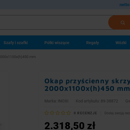
netto
Szafy i szafki
Półki wiszące
Regały
Wózki
| 2000x1100x(h)450 mm
Okap przyścienny skrzy
2000x1100x(h)450 m
Marka:
INOXI
Kod artykułu: 89-38872
Gw
0
RECENZJE
Dodaj swoją rec
2.318,50 zł