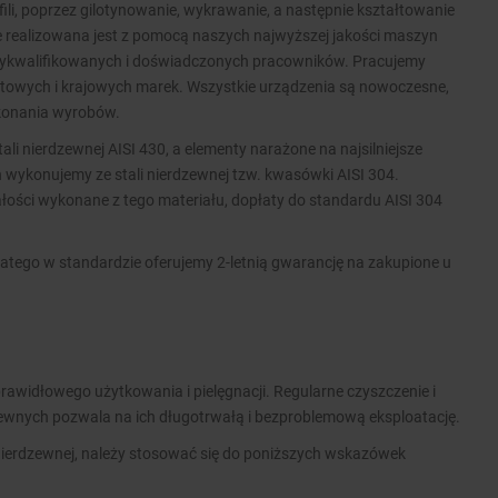
ofili, poprzez gilotynowanie, wykrawanie, a następnie kształtowanie
ie realizowana jest z pomocą naszych najwyższej jakości maszyn
wykwalifikowanych i doświadczonych pracowników. Pracujemy
wych i krajowych marek. Wszystkie urządzenia są nowoczesne,
ykonania wyrobów.
i nierdzewnej AISI 430, a elementy narażone na najsilniejsze
 wykonujemy ze stali nierdzewnej tzw. kwasówki AISI 304.
ości wykonane z tego materiału, dopłaty do standardu AISI 304
atego w standardzie oferujemy 2-letnią gwarancję na zakupione u
rawidłowego użytkowania i pielęgnacji. Regularne czyszczenie i
zewnych pozwala na ich długotrwałą i bezproblemową eksploatację.
nierdzewnej, należy stosować się do poniższych wskazówek