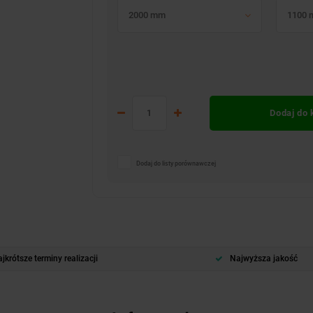
2000 mm
1100
Dodaj do
Dodaj do listy porównawczej
jkrótsze terminy realizacji
Najwyższa jakość