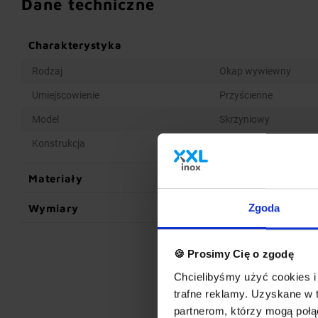
Dane techniczne
Charakterystyka
Rodzaj
Okap wywiewny
Umiejscowienie
Przyścienne
Model
Skrzyniowy
Konstrukcja
Spawana
Materiały
Wymiary
Zgoda
🍪 Prosimy Cię o zgodę
Chcielibyśmy użyć cookies i 
trafne reklamy. Uzyskane w 
partnerom, którzy mogą połąc