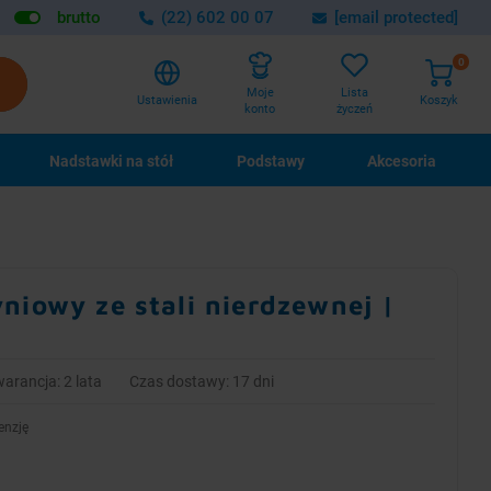
brutto
(22) 602 00 07
[email protected]
0
Lista
Moje
Ustawienia
Koszyk
życzeń
konto
Nadstawki na stół
Podstawy
Akcesoria
niowy ze stali nierdzewnej |
m
arancja: 2 lata
Czas dostawy: 17 dni
enzję