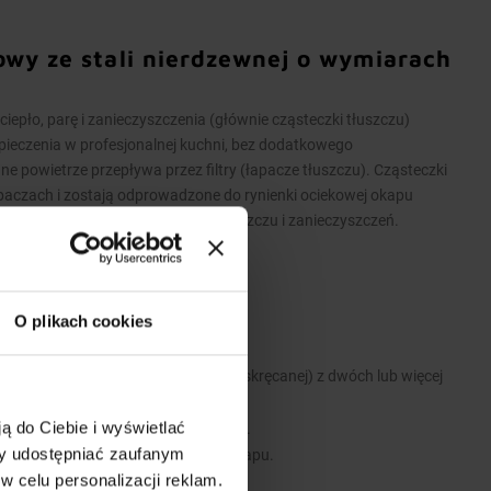
owy ze stali nierdzewnej o wymiarach
pło, parę i zanieczyszczenia (głównie cząsteczki tłuszczu)
pieczenia w profesjonalnej kuchni, bez dodatkowego
powietrze przepływa przez filtry (łapacze tłuszczu). Cząsteczki
apaczach i zostają odprowadzone do rynienki ociekowej okapu
iekowej umożliwia spuszczenie tłuszczu i zanieczyszczeń.
O plikach cookies
 stali nierdzewnej.
 wykonane są w wersji łączonej (skręcanej) z dwóch lub więcej
ą do Ciebie i wyświetlać
 i zawiesi umożliwiających montaż.
my udostępniać zaufanym
e stanowią dodatkowe wyposażenie okapu.
w celu personalizacji reklam.
y.