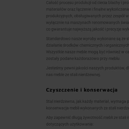
Całość procesu produkcji od ciecia blachy i pr
materiałów oraz łączenie i finalne wykończen
produkcyjnych, obsługiwanych przez zespół 
wyłącznie na maszynach renomowanych świato
co gwarantuje najwyższą jakość i precyzje w
Standardowo nasze wyroby wykonane są ze stal
działanie środków chemicznych i organicznych
Wszystkie nasze meble mogą być również w cał
zostały podane każdorazowo przy meblu.
Jesteśmy pewni jakości naszych produktów, dl
nas meble ze stali nierdzewnej.
Czyszczenie i konserwacja
Stal nierdzewna, jak każdy materiał, wymaga p
konserwacja mebli wykonanych ze stali nierd
Aby zapewnić długą żywotność mebli ze stali 
dotyczących użytkowania: