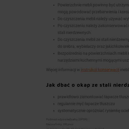
Powierzchnie mebli powinny być utrzym
mogą powodować przebarwienia i koroz
Do czyszczenia mebli należy używać wy
Po czyszczeniu należy zakonserwować 
stali nierdzewnych.
Do czyszczenia mebli ze stali nierdzew
do srebra, wybielaczy oraz jakichkolwie
Bezpośrednio na powierzchniach mebli n
narzędziami kuchennymi mogącymi usz
Więcej informacji w
instrukcji konserwacji
mebli
Jak dbać o okap ze stali nier
prawidłowo zamontować łapacze tłuszcz
regularnie myć łapacze tłuszczu
systematycznie opróżniać rynienkę ocieko
Podmiot odpowiedzialny (GPSR):
Nazwa firmy: XXLinox