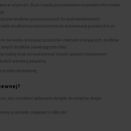
ane w czystości. Brud i osady pozostawione na powierzchni mebla
ję.
łącznie środków przeznaczonych do stali nierdzewnych.
meble środkami przeznaczonymi do konserwacji powierzchni ze
nych nie wolno stosować proszków i mleczek ścierających, środków
k innych środków zawierających chlor.
ie należy kroić ani wykonywać innych operacji metalowymi
kodzić warstwę pasywną.
 ze stali nierdzewnej
dzewnej?
u, aby umożliwić spływanie skroplin do wnętrza okapu
wą ze skroplin, najlepiej co kilka dni