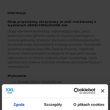
Informacje
Okap przyścienny skrzyniowy ze stali nierdzewnej o
wymiarach 2000x1100x(h)450 mm
Okapy wywiewne wychwytują i odprowadzają ciepło, parę i
zanieczyszczenia (głównie cząsteczki tłuszczu) powstające w
procesie gotowania, smażenia i pieczenia w profesjonalnej kuchni,
bez dodatkowego doprowadzenia świeżego powietrza. Wywiewane
powietrze przepływa przez filtry (łapacze tłuszczu). Cząsteczki
tłuszczu i zanieczyszczenia osadzają się na łapaczach i zostają
odprowadzone do rynienki ociekowej okapu wywiewnego. Zawór
spustowy przy rynience ociekowej umożliwia spuszczenie tłuszczu i
zanieczyszczeń.
Wykonanie
Wymiary 2000x1100x(h)450 mm
Okapy wykonane są z wysokogatunkowej stali nierdzewnej.
Okapy wywiewne o wymiarach A>2600 mm wykonane są w
wersji łączonej (skręcanej) z dwóch lub więcej przelotowych
modułów.
Okapy wyposażone są w system otworów i zawiesi
Zgoda
Szczegóły
O plikach cookies
umożliwiających montaż.