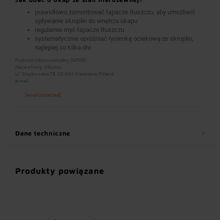
prawidłowo zamontować łapacze tłuszczu, aby umożliwić
spływanie skroplin do wnętrza okapu
regularnie myć łapacze tłuszczu
systematycznie opróżniać rynienkę ociekową ze skroplin,
najlepiej co kilka dni
Podmiot odpowiedzialny (GPSR):
Nazwa firmy: XXLinox
ul. Grzybowska 78, 00-844 Warszawa, Poland
e-mail:
[email protected]
Dane techniczne
Produkty powiązane