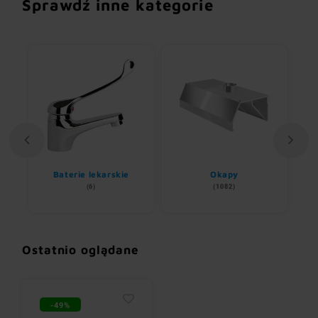
Sprawdź inne kategorie
ne
Baterie lekarskie
Okapy
(6)
(1082)
Ostatnio oglądane
-49%