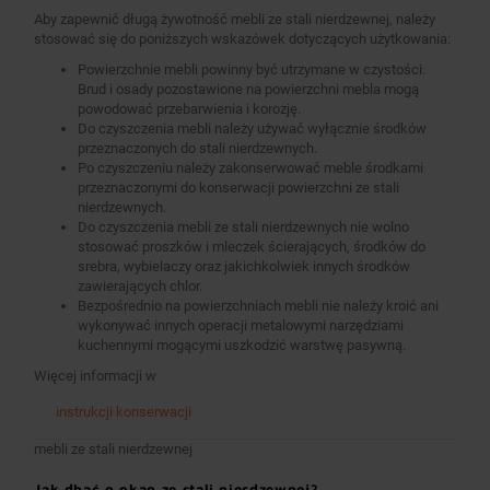
Aby zapewnić długą żywotność mebli ze stali nierdzewnej, należy
stosować się do poniższych wskazówek dotyczących użytkowania:
Powierzchnie mebli powinny być utrzymane w czystości.
Brud i osady pozostawione na powierzchni mebla mogą
powodować przebarwienia i korozję.
Do czyszczenia mebli należy używać wyłącznie środków
przeznaczonych do stali nierdzewnych.
Po czyszczeniu należy zakonserwować meble środkami
przeznaczonymi do konserwacji powierzchni ze stali
nierdzewnych.
Do czyszczenia mebli ze stali nierdzewnych nie wolno
stosować proszków i mleczek ścierających, środków do
srebra, wybielaczy oraz jakichkolwiek innych środków
zawierających chlor.
Bezpośrednio na powierzchniach mebli nie należy kroić ani
wykonywać innych operacji metalowymi narzędziami
kuchennymi mogącymi uszkodzić warstwę pasywną.
Więcej informacji w
instrukcji konserwacji
mebli ze stali nierdzewnej
Jak dbać o okap ze stali nierdzewnej?