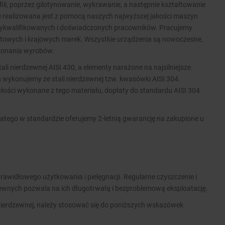
ofili, poprzez gilotynowanie, wykrawanie, a następnie kształtowanie
ie realizowana jest z pomocą naszych najwyższej jakości maszyn
wykwalifikowanych i doświadczonych pracowników. Pracujemy
wych i krajowych marek. Wszystkie urządzenia są nowoczesne,
ykonania wyrobów.
i nierdzewnej AISI 430, a elementy narażone na najsilniejsze
 wykonujemy ze stali nierdzewnej tzw. kwasówki AISI 304.
ości wykonane z tego materiału, dopłaty do standardu AISI 304
atego w standardzie oferujemy 2-letnią gwarancję na zakupione u
rawidłowego użytkowania i pielęgnacji. Regularne czyszczenie i
zewnych pozwala na ich długotrwałą i bezproblemową eksploatację.
nierdzewnej, należy stosować się do poniższych wskazówek