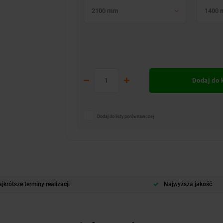
2100 mm
1400
Dodaj do
Dodaj do listy porównawczej
jkrótsze terminy realizacji
Najwyższa jakość