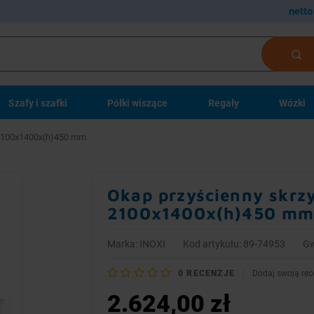
netto
Szafy i szafki
Półki wiszące
Regały
Wózki
| 2100x1400x(h)450 mm
Okap przyścienny skrzy
2100x1400x(h)450 m
Marka:
INOXI
Kod artykułu: 89-74953
Gw
0
RECENZJE
Dodaj swoją rec
2.624,00 zł