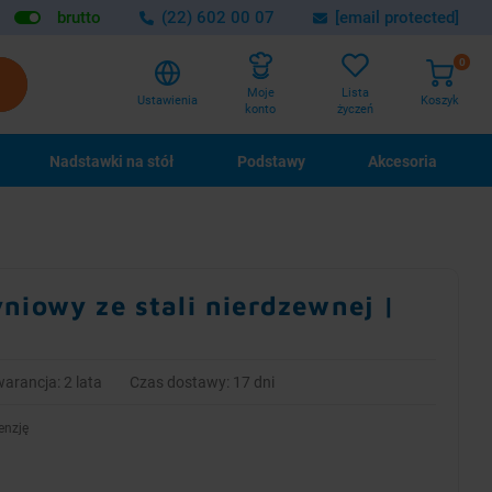
brutto
(22) 602 00 07
[email protected]
0
Lista
Moje
Ustawienia
Koszyk
życzeń
konto
Nadstawki na stół
Podstawy
Akcesoria
niowy ze stali nierdzewnej |
m
arancja: 2 lata
Czas dostawy: 17 dni
enzję