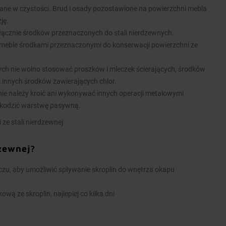
ane w czystości. Brud i osady pozostawione na powierzchni mebla
ję.
łącznie środków przeznaczonych do stali nierdzewnych.
meble środkami przeznaczonymi do konserwacji powierzchni ze
nych nie wolno stosować proszków i mleczek ścierających, środków
k innych środków zawierających chlor.
ie należy kroić ani wykonywać innych operacji metalowymi
kodzić warstwę pasywną.
 ze stali nierdzewnej
dzewnej?
u, aby umożliwić spływanie skroplin do wnętrza okapu
wą ze skroplin, najlepiej co kilka dni