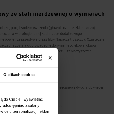
owy ze stali nierdzewnej o wymiarach
pło, parę i zanieczyszczenia (głównie cząsteczki tłuszczu)
pieczenia w profesjonalnej kuchni, bez dodatkowego
powietrze przepływa przez filtry (łapacze tłuszczu). Cząsteczki
apaczach i zostają odprowadzone do rynienki ociekowej okapu
iekowej umożliwia spuszczenie tłuszczu i zanieczyszczeń.
O plikach cookies
 stali nierdzewnej.
 wykonane są w wersji łączonej (skręcanej) z dwóch lub więcej
ą do Ciebie i wyświetlać
 i zawiesi umożliwiających montaż.
my udostępniać zaufanym
e stanowią dodatkowe wyposażenie okapu.
w celu personalizacji reklam.
y.