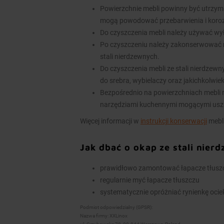
Powierzchnie mebli powinny być utrzym
mogą powodować przebarwienia i koroz
Do czyszczenia mebli należy używać wy
Po czyszczeniu należy zakonserwować 
stali nierdzewnych.
Do czyszczenia mebli ze stali nierdzew
do srebra, wybielaczy oraz jakichkolwie
Bezpośrednio na powierzchniach mebli n
narzędziami kuchennymi mogącymi usz
Więcej informacji w
instrukcji konserwacji
mebli
Jak dbać o okap ze stali nier
prawidłowo zamontować łapacze tłuszcz
regularnie myć łapacze tłuszczu
systematycznie opróżniać rynienkę ocieko
Podmiot odpowiedzialny (GPSR):
Nazwa firmy: XXLinox