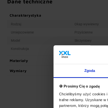
Dane techniczne
Charakterystyka
Rodzaj
Okap wywiewny
Umiejscowienie
Przyścienne
Model
Skrzyniowy
Konstrukcja
Spawana
Materiały
Wymiary
Zgoda
🍪 Prosimy Cię o zgodę
Chcielibyśmy użyć cookies i 
trafne reklamy. Uzyskane w 
partnerom, którzy mogą połąc