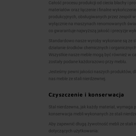
Całość procesu produkcji od ciecia blachy i pr
materiałów oraz łączenie i finalne wykończen
produkcyjnych, obsługiwanych przez zespół 
wyłącznie na maszynach renomowanych świato
co gwarantuje najwyższą jakość i precyzje w
Standardowo nasze wyroby wykonane są ze stal
działanie środków chemicznych i organicznych
Wszystkie nasze meble mogą być również w cał
zostały podane każdorazowo przy meblu.
Jesteśmy pewni jakości naszych produktów, dl
nas meble ze stali nierdzewnej.
Czyszczenie i konserwacja
Stal nierdzewna, jak każdy materiał, wymaga p
konserwacja mebli wykonanych ze stali nierd
Aby zapewnić długą żywotność mebli ze stali 
dotyczących użytkowania: