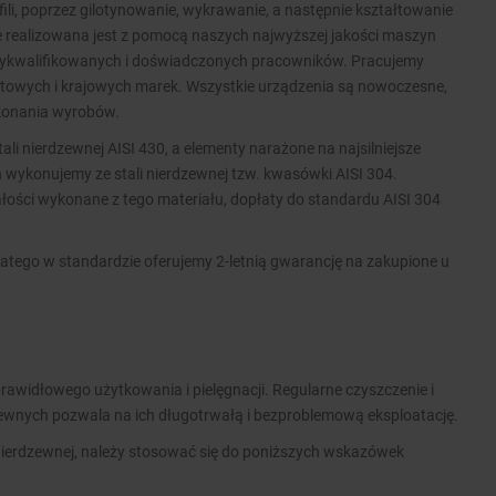
ofili, poprzez gilotynowanie, wykrawanie, a następnie kształtowanie
ie realizowana jest z pomocą naszych najwyższej jakości maszyn
wykwalifikowanych i doświadczonych pracowników. Pracujemy
wych i krajowych marek. Wszystkie urządzenia są nowoczesne,
ykonania wyrobów.
i nierdzewnej AISI 430, a elementy narażone na najsilniejsze
 wykonujemy ze stali nierdzewnej tzw. kwasówki AISI 304.
ości wykonane z tego materiału, dopłaty do standardu AISI 304
atego w standardzie oferujemy 2-letnią gwarancję na zakupione u
rawidłowego użytkowania i pielęgnacji. Regularne czyszczenie i
zewnych pozwala na ich długotrwałą i bezproblemową eksploatację.
nierdzewnej, należy stosować się do poniższych wskazówek