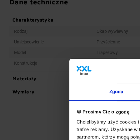
Dane techniczne
Charakterystyka
Rodzaj
Okap wywiewny
Umiejscowienie
Przyścienne
Model
Trapezowy
Konstrukcja
Spawana
Materiały
Wymiary
Zgoda
🍪 Prosimy Cię o zgodę
Chcielibyśmy użyć cookies i 
trafne reklamy. Uzyskane w 
partnerom, którzy mogą połąc