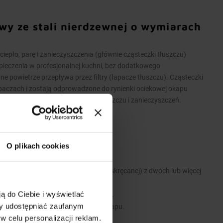
wy ze stali nierdzewnej o wymiarach
pło, parę i zanieczyszczenia (głównie cząsteczki tłuszczu)
pieczenia w profesjonalnej kuchni, bez dodatkowego
powietrze przepływa przez filtry (łapacze tłuszczu). Cząsteczki
apaczach i zostają odprowadzone do rynienki ociekowej okapu
iekowej umożliwia spuszczenie tłuszczu i zanieczyszczeń.
O plikach cookies
 stali nierdzewnej.
 wykonane są w wersji łączonej (skręcanej) z dwóch lub więcej
ą do Ciebie i wyświetlać
 i zawiesi umożliwiających montaż.
my udostępniać zaufanym
e stanowią dodatkowe wyposażenie okapu.
w celu personalizacji reklam.
y.