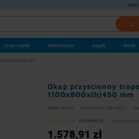
netto
Szafy i szafki
Półki wiszące
Regały
Wózki
 1100x800x(h)450 mm
Okap przyścienny trape
1100x800x(h)450 mm
Marka:
INOXI
Kod artykułu: 89-96013
Gw
0
RECENZJE
Dodaj swoją rec
1.578,91 zł