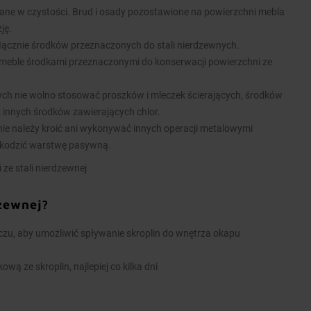
ane w czystości. Brud i osady pozostawione na powierzchni mebla
ję.
łącznie środków przeznaczonych do stali nierdzewnych.
meble środkami przeznaczonymi do konserwacji powierzchni ze
nych nie wolno stosować proszków i mleczek ścierających, środków
k innych środków zawierających chlor.
ie należy kroić ani wykonywać innych operacji metalowymi
kodzić warstwę pasywną.
 ze stali nierdzewnej
dzewnej?
u, aby umożliwić spływanie skroplin do wnętrza okapu
wą ze skroplin, najlepiej co kilka dni