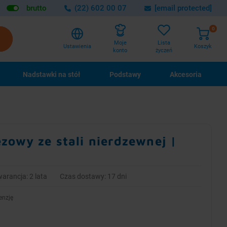
brutto
(22) 602 00 07
[email protected]
0
Lista
Moje
Ustawienia
Koszyk
życzeń
konto
Nadstawki na stół
Podstawy
Akcesoria
zowy ze stali nierdzewnej |
arancja: 2 lata
Czas dostawy: 17 dni
enzję