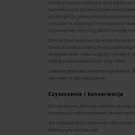
Całość procesu produkcji od ciecia blachy i pr
materiałów oraz łączenie i finalne wykończen
produkcyjnych, obsługiwanych przez zespół 
wyłącznie na maszynach renomowanych świato
co gwarantuje najwyższą jakość i precyzje w
Standardowo nasze wyroby wykonane są ze stal
działanie środków chemicznych i organicznych
Wszystkie nasze meble mogą być również w cał
zostały podane każdorazowo przy meblu.
Jesteśmy pewni jakości naszych produktów, dl
nas meble ze stali nierdzewnej.
Czyszczenie i konserwacja
Stal nierdzewna, jak każdy materiał, wymaga p
konserwacja mebli wykonanych ze stali nierd
Aby zapewnić długą żywotność mebli ze stali 
dotyczących użytkowania: