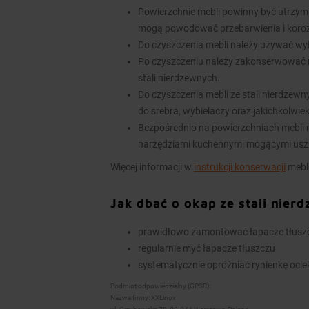
Powierzchnie mebli powinny być utrzym
mogą powodować przebarwienia i koroz
Do czyszczenia mebli należy używać wy
Po czyszczeniu należy zakonserwować 
stali nierdzewnych.
Do czyszczenia mebli ze stali nierdzew
do srebra, wybielaczy oraz jakichkolwie
Bezpośrednio na powierzchniach mebli n
narzędziami kuchennymi mogącymi usz
Więcej informacji w
instrukcji konserwacji
mebli
Jak dbać o okap ze stali nier
prawidłowo zamontować łapacze tłuszcz
regularnie myć łapacze tłuszczu
systematycznie opróżniać rynienkę ocieko
Podmiot odpowiedzialny (GPSR):
Nazwa firmy: XXLinox