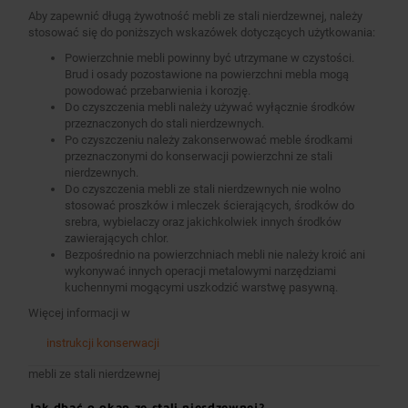
Aby zapewnić długą żywotność mebli ze stali nierdzewnej, należy
stosować się do poniższych wskazówek dotyczących użytkowania:
Powierzchnie mebli powinny być utrzymane w czystości.
Brud i osady pozostawione na powierzchni mebla mogą
powodować przebarwienia i korozję.
Do czyszczenia mebli należy używać wyłącznie środków
przeznaczonych do stali nierdzewnych.
Po czyszczeniu należy zakonserwować meble środkami
przeznaczonymi do konserwacji powierzchni ze stali
nierdzewnych.
Do czyszczenia mebli ze stali nierdzewnych nie wolno
stosować proszków i mleczek ścierających, środków do
srebra, wybielaczy oraz jakichkolwiek innych środków
zawierających chlor.
Bezpośrednio na powierzchniach mebli nie należy kroić ani
wykonywać innych operacji metalowymi narzędziami
kuchennymi mogącymi uszkodzić warstwę pasywną.
Więcej informacji w
instrukcji konserwacji
mebli ze stali nierdzewnej
Jak dbać o okap ze stali nierdzewnej?