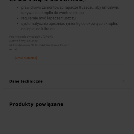
prawidłowo zamontować łapacze tłuszczu, aby umożliwić
spływanie skroplin do wnętrza okapu
regularnie myć łapacze tłuszczu
systematycznie opróżniać rynienkę ociekową ze skroplin,
najlepiej co kilka dni
Podmiot odpowiedzialny (GPSR):
Nazwa firmy: XXLinox
ul. Grzybowska 78, 00-844 Warszawa, Poland
e-mail:
[email protected]
Dane techniczne
Produkty powiązane