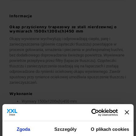
Informacje
Okap przyścienny trapezowy ze stali nierdzewnej o
wymiarach 1500x1200x(h)450 mm
Okapy wywiewne wychwytują i odprowadzają ciepło, parę i
zanieczyszczenia (głównie cząsteczki tłuszczu) powstające w
procesie gotowania, smażenia i pieczenia w profesjonalnej kuchni,
bez dodatkowego doprowadzenia świeżego powietrza. Wywiewane
powietrze przepływa przez filtry (łapacze tłuszczu). Cząsteczki
tłuszczu i zanieczyszczenia osadzają się na łapaczach i zostają
odprowadzone do rynienki ociekowej okapu wywiewnego. Zawór
spustowy przy rynience ociekowej umożliwia spuszczenie tłuszczu i
zanieczyszczeń.
Wykonanie
Wymiary 1500x1200x(h)450 mm
Okapy wykonane są z wysokogatunkowej stali nierdzewnej.
Okapy wywiewne o wymiarach A>2600 mm wykonane są w
wersji łączonej (skręcanej) z dwóch lub więcej przelotowych
modułów.
Okapy wyposażone są w system otworów i zawiesi
Zgoda
Szczegóły
O plikach cookies
umożliwiających montaż.