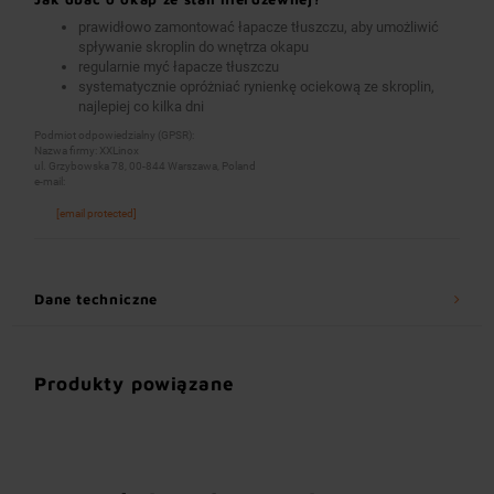
prawidłowo zamontować łapacze tłuszczu, aby umożliwić
spływanie skroplin do wnętrza okapu
regularnie myć łapacze tłuszczu
systematycznie opróżniać rynienkę ociekową ze skroplin,
najlepiej co kilka dni
Podmiot odpowiedzialny (GPSR):
Nazwa firmy: XXLinox
ul. Grzybowska 78, 00-844 Warszawa, Poland
e-mail:
[email protected]
Dane techniczne
Produkty powiązane