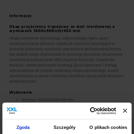
Informacje
Okap przyścienny trapezowy ze stali nierdzewnej o
wymiarach 1600x900x(h)450 mm
Okapy wywiewne wychwytują i odprowadzają ciepło, parę i
zanieczyszczenia (głównie cząsteczki tłuszczu) powstające w
procesie gotowania, smażenia i pieczenia w profesjonalnej kuchni,
bez dodatkowego doprowadzenia świeżego powietrza. Wywiewane
powietrze przepływa przez filtry (łapacze tłuszczu). Cząsteczki
tłuszczu i zanieczyszczenia osadzają się na łapaczach i zostają
odprowadzone do rynienki ociekowej okapu wywiewnego. Zawór
spustowy przy rynience ociekowej umożliwia spuszczenie tłuszczu i
zanieczyszczeń.
Wykonanie
Wymiary 1600x900x(h)450 mm
Okapy wykonane są z wysokogatunkowej stali nierdzewnej.
Okapy wywiewne o wymiarach A>2600 mm wykonane są w
wersji łączonej (skręcanej) z dwóch lub więcej przelotowych
modułów.
Okapy wyposażone są w system otworów i zawiesi
Zgoda
Szczegóły
O plikach cookies
umożliwiających montaż.