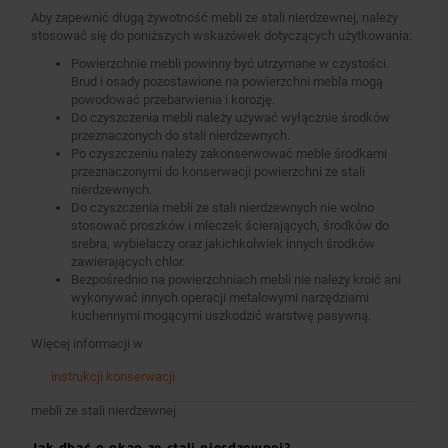
Aby zapewnić długą żywotność mebli ze stali nierdzewnej, należy
stosować się do poniższych wskazówek dotyczących użytkowania:
Powierzchnie mebli powinny być utrzymane w czystości.
Brud i osady pozostawione na powierzchni mebla mogą
powodować przebarwienia i korozję.
Do czyszczenia mebli należy używać wyłącznie środków
przeznaczonych do stali nierdzewnych.
Po czyszczeniu należy zakonserwować meble środkami
przeznaczonymi do konserwacji powierzchni ze stali
nierdzewnych.
Do czyszczenia mebli ze stali nierdzewnych nie wolno
stosować proszków i mleczek ścierających, środków do
srebra, wybielaczy oraz jakichkolwiek innych środków
zawierających chlor.
Bezpośrednio na powierzchniach mebli nie należy kroić ani
wykonywać innych operacji metalowymi narzędziami
kuchennymi mogącymi uszkodzić warstwę pasywną.
Więcej informacji w
instrukcji konserwacji
mebli ze stali nierdzewnej
Jak dbać o okap ze stali nierdzewnej?