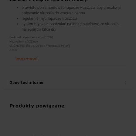
prawidłowo zamontować łapacze tłuszczu, aby umożliwić
spływanie skroplin do wnętrza okapu
regularnie myć łapacze tłuszczu
systematycznie opróżniać rynienkę ociekową ze skroplin,
najlepiej co kilka dni
Podmiot odpowiedzialny (GPSR):
Nazwa firmy: XXLinox
ul. Grzybowska 78, 00-844 Warszawa, Poland
e-mail:
[email protected]
Dane techniczne
Produkty powiązane