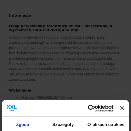
Informacje
Okap przyścienny trapezowy ze stali nierdzewnej o
wymiarach 1900x900x(h)450 mm
Okapy wywiewne wychwytują i odprowadzają ciepło, parę i
zanieczyszczenia (głównie cząsteczki tłuszczu) powstające w
procesie gotowania, smażenia i pieczenia w profesjonalnej kuchni,
bez dodatkowego doprowadzenia świeżego powietrza. Wywiewane
powietrze przepływa przez filtry (łapacze tłuszczu). Cząsteczki
tłuszczu i zanieczyszczenia osadzają się na łapaczach i zostają
odprowadzone do rynienki ociekowej okapu wywiewnego. Zawór
spustowy przy rynience ociekowej umożliwia spuszczenie tłuszczu i
zanieczyszczeń.
Wykonanie
Wymiary 1900x900x(h)450 mm
Okapy wykonane są z wysokogatunkowej stali nierdzewnej.
Okapy wywiewne o wymiarach A>2600 mm wykonane są w
wersji łączonej (skręcanej) z dwóch lub więcej przelotowych
modułów.
Okapy wyposażone są w system otworów i zawiesi
Zgoda
Szczegóły
O plikach cookies
umożliwiających montaż.