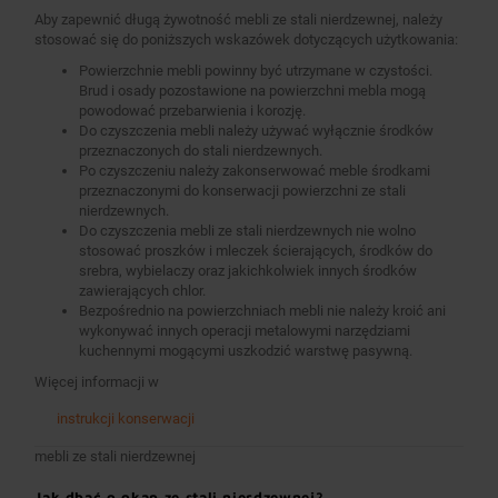
Aby zapewnić długą żywotność mebli ze stali nierdzewnej, należy
stosować się do poniższych wskazówek dotyczących użytkowania:
Powierzchnie mebli powinny być utrzymane w czystości.
Brud i osady pozostawione na powierzchni mebla mogą
powodować przebarwienia i korozję.
Do czyszczenia mebli należy używać wyłącznie środków
przeznaczonych do stali nierdzewnych.
Po czyszczeniu należy zakonserwować meble środkami
przeznaczonymi do konserwacji powierzchni ze stali
nierdzewnych.
Do czyszczenia mebli ze stali nierdzewnych nie wolno
stosować proszków i mleczek ścierających, środków do
srebra, wybielaczy oraz jakichkolwiek innych środków
zawierających chlor.
Bezpośrednio na powierzchniach mebli nie należy kroić ani
wykonywać innych operacji metalowymi narzędziami
kuchennymi mogącymi uszkodzić warstwę pasywną.
Więcej informacji w
instrukcji konserwacji
mebli ze stali nierdzewnej
Jak dbać o okap ze stali nierdzewnej?