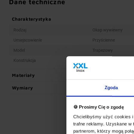
Dane techniczne
Charakterystyka
Rodzaj
Okap wywiewny
Umiejscowienie
Przyścienne
Model
Trapezowy
Konstrukcja
Spawana
Materiały
Wymiary
Zgoda
🍪 Prosimy Cię o zgodę
Chcielibyśmy użyć cookies i 
trafne reklamy. Uzyskane w 
partnerom, którzy mogą połąc