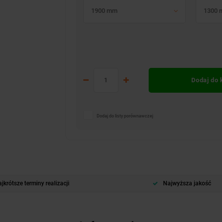
1900 mm
1300
Dodaj do
Dodaj do listy porównawczej
jkrótsze terminy realizacji
Najwyższa jakość