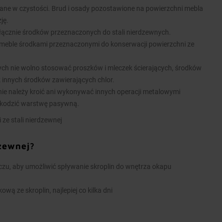
ane w czystości. Brud i osady pozostawione na powierzchni mebla
ję.
łącznie środków przeznaczonych do stali nierdzewnych.
meble środkami przeznaczonymi do konserwacji powierzchni ze
nych nie wolno stosować proszków i mleczek ścierających, środków
k innych środków zawierających chlor.
ie należy kroić ani wykonywać innych operacji metalowymi
kodzić warstwę pasywną.
 ze stali nierdzewnej
dzewnej?
u, aby umożliwić spływanie skroplin do wnętrza okapu
wą ze skroplin, najlepiej co kilka dni