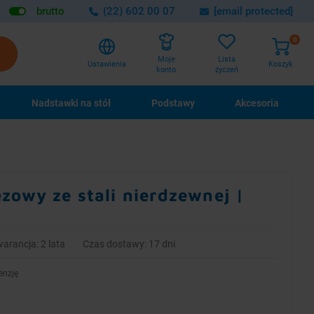
brutto
(22) 602 00 07
[email protected]
0
Lista
Moje
Ustawienia
Koszyk
życzeń
konto
Nadstawki na stół
Podstawy
Akcesoria
zowy ze stali nierdzewnej |
arancja: 2 lata
Czas dostawy: 17 dni
enzję