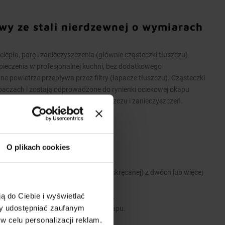
wy ze stali nierdzewnej o wymiarach
pło, parę i zanieczyszczenia (głównie cząsteczki tłuszczu)
pieczenia w profesjonalnej kuchni, bez dodatkowego
powietrze przepływa przez filtry (łapacze tłuszczu). Cząsteczki
apaczach i zostają odprowadzone do rynienki ociekowej okapu
iekowej umożliwia spuszczenie tłuszczu i zanieczyszczeń.
O plikach cookies
 stali nierdzewnej.
 wykonane są w wersji łączonej (skręcanej) z dwóch lub więcej
ą do Ciebie i wyświetlać
 i zawiesi umożliwiających montaż.
my udostępniać zaufanym
e stanowią dodatkowe wyposażenie okapu.
w celu personalizacji reklam.
y.