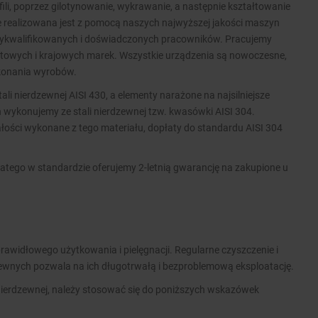
ofili, poprzez gilotynowanie, wykrawanie, a następnie kształtowanie
ie realizowana jest z pomocą naszych najwyższej jakości maszyn
wykwalifikowanych i doświadczonych pracowników. Pracujemy
wych i krajowych marek. Wszystkie urządzenia są nowoczesne,
ykonania wyrobów.
i nierdzewnej AISI 430, a elementy narażone na najsilniejsze
 wykonujemy ze stali nierdzewnej tzw. kwasówki AISI 304.
ości wykonane z tego materiału, dopłaty do standardu AISI 304
atego w standardzie oferujemy 2-letnią gwarancję na zakupione u
rawidłowego użytkowania i pielęgnacji. Regularne czyszczenie i
zewnych pozwala na ich długotrwałą i bezproblemową eksploatację.
nierdzewnej, należy stosować się do poniższych wskazówek