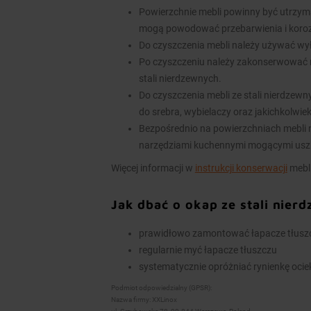
Powierzchnie mebli powinny być utrzym
mogą powodować przebarwienia i koroz
Do czyszczenia mebli należy używać wy
Po czyszczeniu należy zakonserwować 
stali nierdzewnych.
Do czyszczenia mebli ze stali nierdzew
do srebra, wybielaczy oraz jakichkolwie
Bezpośrednio na powierzchniach mebli n
narzędziami kuchennymi mogącymi usz
Więcej informacji w
instrukcji konserwacji
mebli
Jak dbać o okap ze stali nier
prawidłowo zamontować łapacze tłuszcz
regularnie myć łapacze tłuszczu
systematycznie opróżniać rynienkę ocieko
Podmiot odpowiedzialny (GPSR):
Nazwa firmy: XXLinox