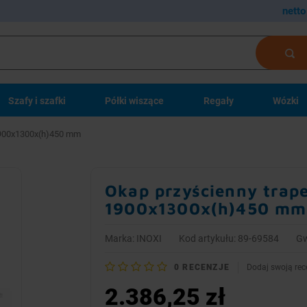
netto
Szafy i szafki
Półki wiszące
Regały
Wózki
 1900x1300x(h)450 mm
Okap przyścienny trape
1900x1300x(h)450 mm
Marka:
INOXI
Kod artykułu: 89-69584
Gw
0
RECENZJE
Dodaj swoją rec
2.386,25 zł