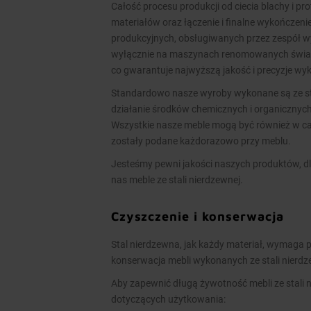
Całość procesu produkcji od ciecia blachy i pr
materiałów oraz łączenie i finalne wykończen
produkcyjnych, obsługiwanych przez zespół 
wyłącznie na maszynach renomowanych świato
co gwarantuje najwyższą jakość i precyzje w
Standardowo nasze wyroby wykonane są ze stal
działanie środków chemicznych i organicznych
Wszystkie nasze meble mogą być również w cał
zostały podane każdorazowo przy meblu.
Jesteśmy pewni jakości naszych produktów, dl
nas meble ze stali nierdzewnej.
Czyszczenie i konserwacja
Stal nierdzewna, jak każdy materiał, wymaga p
konserwacja mebli wykonanych ze stali nierd
Aby zapewnić długą żywotność mebli ze stali 
dotyczących użytkowania: