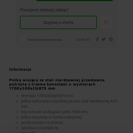
Planujesz większy zakup?
Zapytaj o ofertę
DZIELIĆ:
Dodaj do listy porównawczej
Informacje
Półka wisząca ze stali nierdzewnej przestawna,
potrójna z trzema konsolami o wymiarach
1700x300x(h)875 mm
Wymiary 1700x300x(h)875 mm
półka wykonana z wysokiej jakości stali nierdzewnej AISI
430,
trzy konsole od długości półki 1600 mm,
półka wysyłana w formie rozłożonej,
prosty montaż na ścianie,
zawiesia w komplecie,