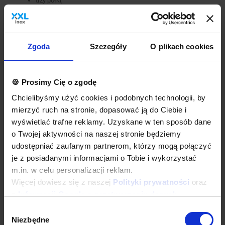
trzy półki,
półki przestawne,
głębokość robocza półki C = 300 mm (B) – 33 mm = 267 mm,
głębokość robocza półki C = 400 mm (B) – 33 mm = 367 mm
Opcje dodatkowe
Zgoda
Szczegóły
O plikach cookies
Rodzaj stali nierdzewnej
Dodatkowa gwarancja
Inne dodatkowe wymagania
🍪 Prosimy Cię o zgodę
Wyposażenie dodatkowe dostępne za dopłatą. Prosimy o wybranie
Chcielibyśmy użyć cookies i podobnych technologii, by
odpowiednich opcji przed dodaniem produktu do koszyka. W
przypadku niestandardowych wymagań dotyczących produktu
mierzyć ruch na stronie, dopasować ją do Ciebie i
prosimy o dodanie komentarza w polu Dodatkowe wymagania.
wyświetlać trafne reklamy. Uzyskane w ten sposób dane
o Twojej aktywności na naszej stronie będziemy
Najwyższa jakość wykonania
udostępniać zaufanym partnerom, którzy mogą połączyć
Wieloletnie doświadczenie oraz nowoczesny park maszynowy
je z posiadanymi informacjami o Tobie i wykorzystać
pozwalają nam na zagwarantowanie najwyższych standardów
produkcji, oraz innowacyjnych rozwiązań konstrukcyjnych.
m.in. w celu personalizacji reklam.
Całość procesu produkcji od ciecia blachy i profili, poprzez
Więcej dowiesz się z naszej
Polityki prywatności
oraz
gilotynowanie, wykrawanie, a następnie kształtowanie materiałów
z
Informacji Google o przetwarzaniu danych
.
oraz łączenie i finalne wykończenie realizowana jest z pomocą
naszych najwyższej jakości maszyn produkcyjnych, obsługiwanych
Wybór
przez zespół wykwalifikowanych i doświadczonych pracowników.
Niezbędne
zgody