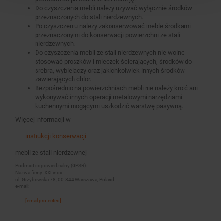
Do czyszczenia mebli należy używać wyłącznie środków
przeznaczonych do stali nierdzewnych.
Po czyszczeniu należy zakonserwować meble środkami
przeznaczonymi do konserwacji powierzchni ze stali
nierdzewnych.
Do czyszczenia mebli ze stali nierdzewnych nie wolno
stosować proszków i mleczek ścierających, środków do
srebra, wybielaczy oraz jakichkolwiek innych środków
zawierających chlor.
Bezpośrednio na powierzchniach mebli nie należy kroić ani
wykonywać innych operacji metalowymi narzędziami
kuchennymi mogącymi uszkodzić warstwę pasywną.
Więcej informacji w
instrukcji konserwacji
mebli ze stali nierdzewnej
Podmiot odpowiedzialny (GPSR):
Nazwa firmy: XXLinox
ul. Grzybowska 78, 00-844 Warszawa, Poland
e-mail:
[email protected]