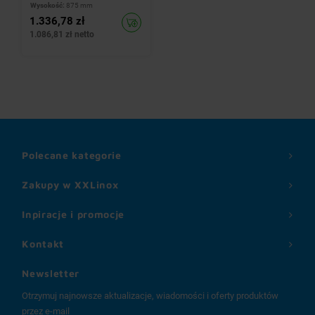
Wysokość:
875 mm
1.336,78 zł
1.086,81 zł netto
Polecane kategorie
Zakupy w XXLinox
Inpiracje i promocje
Kontakt
Newsletter
Otrzymuj najnowsze aktualizacje, wiadomości i oferty produktów
przez e-mail