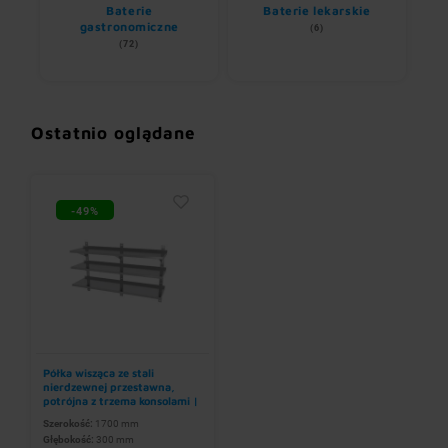
ne
Baterie
Baterie lekarskie
gastronomiczne
(6)
(72)
Ostatnio oglądane
-49%
Półka wisząca ze stali
nierdzewnej przestawna,
potrójna z trzema konsolami |
1700x300x(h)875 mm
Szerokość:
1700 mm
Głębokość:
300 mm