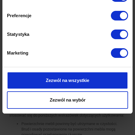
Pracujemy wyłącznie na maszynach renomowanych światowych i
krajowych marek. Wszystkie urządzenia są nowoczesne, co
gwarantuje najwyższą jakość i precyzje wykonania wyrobów.
Preferencje
Standardowo nasze wyroby wykonane są ze stali nierdzewnej AISI
430, a elementy narażone na najsilniejsze działanie środków
chemicznych i organicznych wykonujemy ze stali nierdzewnej tzw.
Statystyka
kwasówki AISI 304. Wszystkie nasze meble mogą być również w
całości wykonane z tego materiału, dopłaty do standardu AISI 304
zostały podane każdorazowo przy meblu.
Marketing
Jesteśmy pewni jakości naszych produktów, dlatego w standardzie
oferujemy 2-letnią gwarancję na zakupione u nas meble ze stali
nierdzewnej.
Czyszczenie i konserwacja
Zezwól na wszystkie
Stal nierdzewna, jak każdy materiał, wymaga prawidłowego
użytkowania i pielęgnacji. Regularne czyszczenie i konserwacja
mebli wykonanych ze stali nierdzewnych pozwala na ich
Zezwól na wybór
długotrwałą i bezproblemową eksploatację.
Aby zapewnić długą żywotność mebli ze stali nierdzewnej, należy
stosować się do poniższych wskazówek dotyczących użytkowania:
Powierzchnie mebli powinny być utrzymane w czystości.
Brud i osady pozostawione na powierzchni mebla mogą
powodować przebarwienia i korozję.