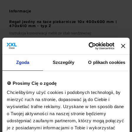
Informacje
Regał jezdny na tace piekarnicze 10x 400x600 mm |
470x610 mm - typ Z
Instrukcja konserwacji mebli ze stali nierdzewnej:
instrukcja PDF
Parametry:
Zgoda
Szczegóły
O plikach cookies
szerokość
470 mm
głębokość
610 mm
🍪 Prosimy Cię o zgodę
wysokość
1800 mm
Chcielibyśmy użyć cookies i podobnych technologii, by
mierzyć ruch na stronie, dopasować ją do Ciebie i
materiał
stal nierdzewna
wyświetlać trafne reklamy. Uzyskane w ten sposób dane
konstrukcja
spawana
o Twojej aktywności na naszej stronie będziemy
średnica kółek
125 mm
udostępniać zaufanym partnerom, którzy mogą połączyć
je z posiadanymi informacjami o Tobie i wykorzystać