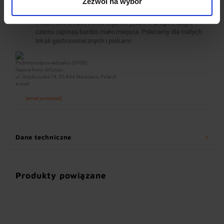
Zezwól na wybór
wymiary regału 470x610 dla tac piekarniczych o wymiarach
400x600,
możliwość składowania regałów jeden w drugim, dzięki
czemu zajmują bardzo mało miejsca. Polecamy dla małych
lokali gastronomicznych i piekarni
Podmiot odpowiedzialny (GPSR):
Nazwa firmy: XXLinox
ul. Grzybowska 78, 00-844 Warszawa, Poland
e-mail:
[email protected]
Dane techniczne
Produkty powiązane