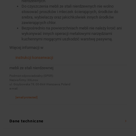
nierdzewnych.
Do czyszczenia mebli ze stali nierdzewnych nie wolno
stosować proszków i mleczek ścierających, środków do
srebra, wybielaczy oraz jakichkolwiek innych środków
zawierających chlor.
Bezpośrednio na powierzchniach mebli nie należy kroić ani
wykonywać innych operacji metalowymi narzędziami
kuchennymi mogącymi uszkodzić warstwę pasywną.
Więcej informacji w
instrukcji konserwacji
mebli ze stali nierdzewnej
Podmiot odpowiedzialny (GPSR):
Nazwa firmy: XXLinox
ul. Grzybowska 78, 00-844 Warszawa, Poland
e-mail:
[email protected]
Dane techniczne