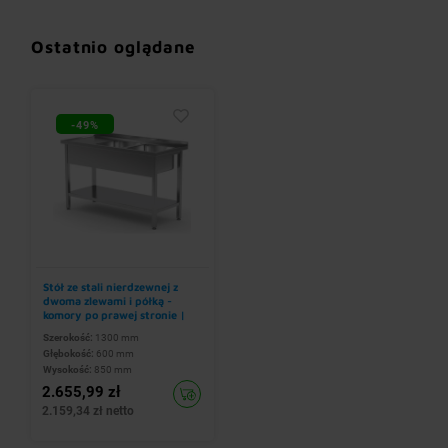
Ostatnio oglądane
-49%
Stół ze stali nierdzewnej z
dwoma zlewami i półką -
komory po prawej stronie |
1300x600x(h)850 mm
Szerokość:
1300 mm
Głębokość:
600 mm
Wysokość:
850 mm
2.655,99 zł
2.159,34 zł netto