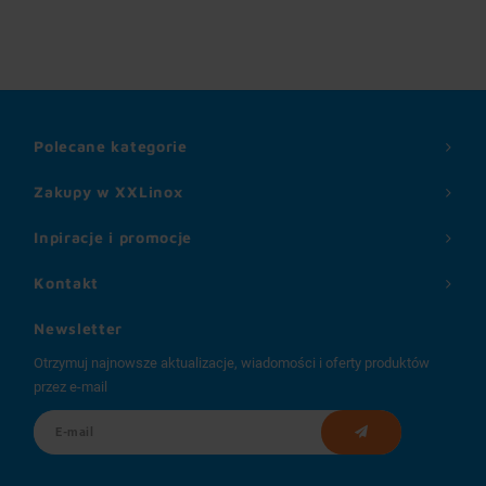
Polecane kategorie
Zakupy w XXLinox
Inpiracje i promocje
Kontakt
Newsletter
Otrzymuj najnowsze aktualizacje, wiadomości i oferty produktów
przez e-mail