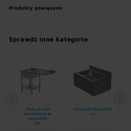
Produkty powiązane
Sprawdź inne kategorie
Stoły ze stali
Umywalki bez baterii
nem
nierdzewnej do
(12)
zmywarek
(255)