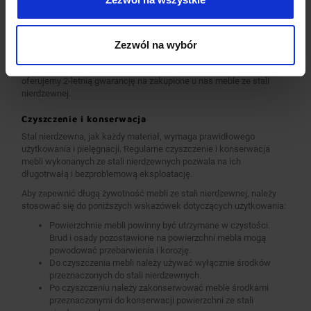
chemicznych i organicznych wykonujemy ze stali nierdzewnej tzw.
kwasówki AISI 304. Wszystkie nasze meble mogą być również w
całości wykonane z tego materiału, dopłaty do standardu AISI 304
Zezwól na wybór
zostały podane każdorazowo przy meblu.
Jesteśmy pewni jakości naszych produktów, dlatego w standardzie
oferujemy 2-letnią gwarancję na zakupione u nas meble ze stali
nierdzewnej.
Czyszczenie i konserwacja
Stal nierdzewna, jak każdy materiał, wymaga prawidłowego
użytkowania i pielęgnacji. Regularne czyszczenie i konserwacja
mebli wykonanych ze stali nierdzewnych pozwala na ich
długotrwałą i bezproblemową eksploatację.
Aby zapewnić długą żywotność mebli ze stali nierdzewnej, należy
stosować się do poniższych wskazówek dotyczących użytkowania:
Powierzchnie mebli powinny być utrzymane w czystości.
Brud i osady pozostawione na powierzchni mebla mogą
powodować przebarwienia i korozję.
Do czyszczenia mebli należy używać wyłącznie środków
przeznaczonych do stali nierdzewnych.
Po czyszczeniu należy zakonserwować meble środkami
przeznaczonymi do konserwacji powierzchni ze stali