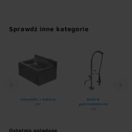
Sprawdź inne kategorie
Umywalki z baterią
Baterie
R
nem
gastronomiczne
(49)
(72)
Ostatnio oglądane