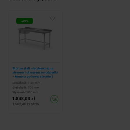
-49%
Stół ze stali nierdzewnej ze
zlewem i otworem na odpadki
- komora po lewej stronie |
1100x700x(h)850 mm
Szerokość:
1100 mm
Głębokość:
700 mm
Wysokość:
850 mm
1.848,03 zł
1.502,46 zł netto