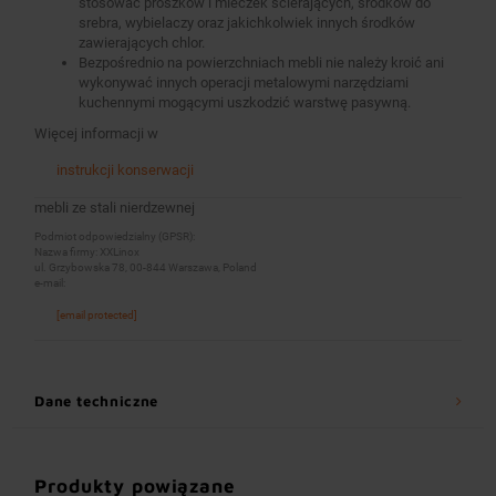
stosować proszków i mleczek ścierających, środków do
srebra, wybielaczy oraz jakichkolwiek innych środków
zawierających chlor.
Bezpośrednio na powierzchniach mebli nie należy kroić ani
wykonywać innych operacji metalowymi narzędziami
kuchennymi mogącymi uszkodzić warstwę pasywną.
Więcej informacji w
instrukcji konserwacji
mebli ze stali nierdzewnej
Podmiot odpowiedzialny (GPSR):
Nazwa firmy: XXLinox
ul. Grzybowska 78, 00-844 Warszawa, Poland
e-mail:
[email protected]
Dane techniczne
Produkty powiązane