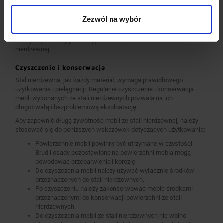
całości wykonane z tego materiału, dopłaty do standardu AISI 304
zostały podane każdorazowo przy meblu.
Zezwól na wybór
Jesteśmy pewni jakości naszych produktów, dlatego w standardzie
oferujemy 2-letnią gwarancję na zakupione u nas meble ze stali
nierdzewnej.
Czyszczenie i konserwacja
Stal nierdzewna, jak każdy materiał, wymaga prawidłowego
użytkowania i pielęgnacji. Regularne czyszczenie i konserwacja
mebli wykonanych ze stali nierdzewnych pozwala na ich
długotrwałą i bezproblemową eksploatację.
Aby zapewnić długą żywotność mebli ze stali nierdzewnej, należy
stosować się do poniższych wskazówek dotyczących użytkowania:
Powierzchnie mebli powinny być utrzymane w czystości.
Brud i osady pozostawione na powierzchni mebla mogą
powodować przebarwienia i korozję.
Do czyszczenia mebli należy używać wyłącznie środków
przeznaczonych do stali nierdzewnych.
Po czyszczeniu należy zakonserwować meble środkami
przeznaczonymi do konserwacji powierzchni ze stali
nierdzewnych.
Do czyszczenia mebli ze stali nierdzewnych nie wolno