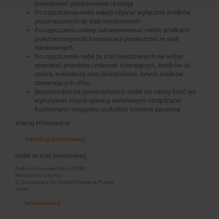
powodować przebarwienia i korozję.
Do czyszczenia mebli należy używać wyłącznie środków
przeznaczonych do stali nierdzewnych.
Po czyszczeniu należy zakonserwować meble środkami
przeznaczonymi do konserwacji powierzchni ze stali
nierdzewnych.
Do czyszczenia mebli ze stali nierdzewnych nie wolno
stosować proszków i mleczek ścierających, środków do
srebra, wybielaczy oraz jakichkolwiek innych środków
zawierających chlor.
Bezpośrednio na powierzchniach mebli nie należy kroić ani
wykonywać innych operacji metalowymi narzędziami
kuchennymi mogącymi uszkodzić warstwę pasywną.
Więcej informacji w
instrukcji konserwacji
mebli ze stali nierdzewnej
Podmiot odpowiedzialny (GPSR):
Nazwa firmy: XXLinox
ul. Grzybowska 78, 00-844 Warszawa, Poland
e-mail:
[email protected]