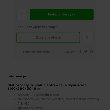
Dodaj do koszyka
Planujesz większy zakup?
Zapytaj o ofertę
DZIELIĆ:
Dodaj do listy porównawczej
Informacje
Blat roboczy ze stali nierdzewnej o wymiarach
1100x700x(h)40 mm
Wymiary 1100x700x(h)40 mm
blat roboczy wykonany z wysokiej jakości stali nierdzewnej
AISI 430
spawane narożniki