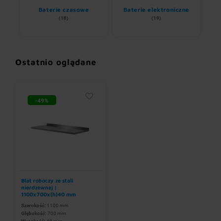
Baterie czasowe
Baterie elektroniczne
wem
(18)
(19)
Ostatnio oglądane
-49%
Blat roboczy ze stali
nierdzewnej |
1100x700x(h)40 mm
Szerokość:
1100 mm
Głębokość:
700 mm