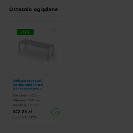
Ostatnio oglądane
-49%
Nadstawka ze stali
nierdzewnej na stół
jednopoziomowa |
1400x400x(h)350 mm
Szerokość:
1400 mm
Głębokość:
400 mm
Wysokość:
350 mm
442,25 zł
359,55 zł netto