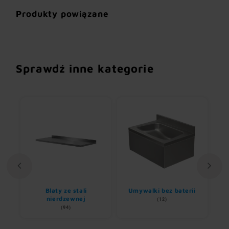
Produkty powiązane
Sprawdź inne kategorie
li
Blaty ze stali
Umywalki bez baterii
B
nierdzewnej
(12)
(94)