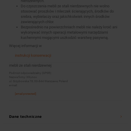
nierdzewnych.
Do czyszczenia mebli ze stali nierdzewnych nie wolno
stosować proszków i mleczek ścierających, środków do
srebra, wybielaczy oraz jakichkolwiek innych środków
zawierających chlor.
Bezpośrednio na powierzchniach mebli nie należy kroić ani
wykonywać innych operacji metalowymi narzędziami
kuchennymi mogącymi uszkodzić warstwę pasywną.
Więcej informacji w
instrukcji konserwacji
mebli ze stali nierdzewnej
Podmiot odpowiedzialny (GPSR):
Nazwa firmy: XXLinox
ul. Grzybowska 78, 00-844 Warszawa, Poland
e-mail:
[email protected]
Dane techniczne