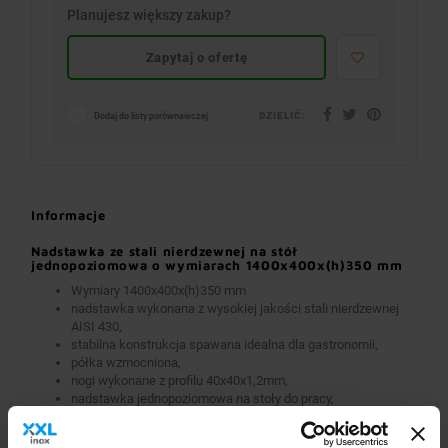
Planujesz większy zakup?
Zapytaj o ofertę
DZIELIĆ:
Dodaj do listy porównawczej
Informacje
Nadstawka ze stali nierdzewnej na stół
jednopoziomowa o wymiarach 1400x400x(h)350 mm
Wymiary 1400x400x(h)350 mm
nadstawka wykonana z wysokiej jakości stali nierdzewnej
AISI 430,
stabilna konstrukcja spawana idealna dla gastronomii,
półka wzmocniona,
nogi wykonane z profilu 40x40x1,2mm,
nadstawka jednopoziomowa na stoły do pracy,
w standardzie przygotowanie do zamontowania na stałe