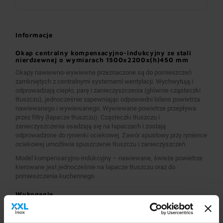
Informacje
Okap centralny kompensacyjno-indukcyjny ze stali
nierdzewnej o wymiarach 1500x2200x(h)450 mm
Okapy nawiewno-wywiewne przeznaczone są do pomieszczeń
zamkniętych z centralnymi systemami wentylacji. Wychwytują i
odprowadzają ciepło, parę i zanieczyszczenia (głównie cząsteczki
tłuszczu), jednocześnie zapewniając odpowiedni bilans powietrza
nawiewanego i wywiewanego. Wywiewane powietrze przepływa
przez filtry (łapacze tłuszczu). Cząsteczki tłuszczu i
zanieczyszczenia osadzają się na łapaczach i zostają
odprowadzone do rynienki ociekowej. Zawór spustowy przy rynience
ociekowej umożliwia spuszczenie tłuszczu i zanieczyszczeń.
Model kompensacyjno-indukcyjny – nawiewane, świeże powietrze
kierowane jest jednocześnie na łapacze tłuszczu oraz do
pomieszczenia kuchennego
Wykonanie
Wymiary 1500x2200x(h)450 mm
Okapy wykonane są z wysokogatunkowej stali nierdzewnej.