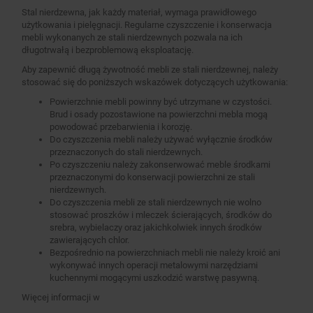
Stal nierdzewna, jak każdy materiał, wymaga prawidłowego
użytkowania i pielęgnacji. Regularne czyszczenie i konserwacja
mebli wykonanych ze stali nierdzewnych pozwala na ich
długotrwałą i bezproblemową eksploatację.
Aby zapewnić długą żywotność mebli ze stali nierdzewnej, należy
stosować się do poniższych wskazówek dotyczących użytkowania:
Powierzchnie mebli powinny być utrzymane w czystości.
Brud i osady pozostawione na powierzchni mebla mogą
powodować przebarwienia i korozję.
Do czyszczenia mebli należy używać wyłącznie środków
przeznaczonych do stali nierdzewnych.
Po czyszczeniu należy zakonserwować meble środkami
przeznaczonymi do konserwacji powierzchni ze stali
nierdzewnych.
Do czyszczenia mebli ze stali nierdzewnych nie wolno
stosować proszków i mleczek ścierających, środków do
srebra, wybielaczy oraz jakichkolwiek innych środków
zawierających chlor.
Bezpośrednio na powierzchniach mebli nie należy kroić ani
wykonywać innych operacji metalowymi narzędziami
kuchennymi mogącymi uszkodzić warstwę pasywną.
Więcej informacji w