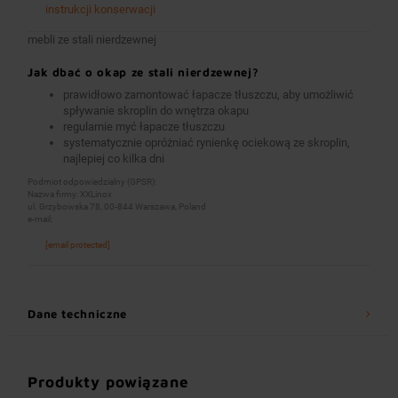
instrukcji konserwacji
mebli ze stali nierdzewnej
Jak dbać o okap ze stali nierdzewnej?
prawidłowo zamontować łapacze tłuszczu, aby umożliwić
spływanie skroplin do wnętrza okapu
regularnie myć łapacze tłuszczu
systematycznie opróżniać rynienkę ociekową ze skroplin,
najlepiej co kilka dni
Podmiot odpowiedzialny (GPSR):
Nazwa firmy: XXLinox
ul. Grzybowska 78, 00-844 Warszawa, Poland
e-mail:
[email protected]
Dane techniczne
Produkty powiązane