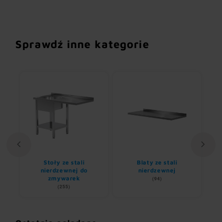
Sprawdź inne kategorie
Stoły ze stali
Blaty ze stali
U
nem
nierdzewnej do
nierdzewnej
zmywarek
(94)
(255)