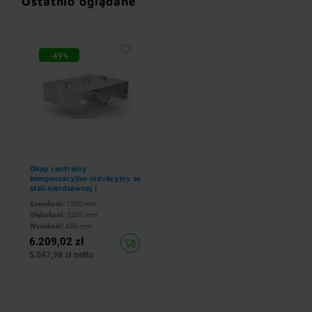
Ostatnio oglądane
-49%
Okap centralny
kompensacyjno-indukcyjny ze
stali nierdzewnej |
1500x2200x(h)450 mm
Szerokość:
1500 mm
Głębokość:
2200 mm
Wysokość:
450 mm
6.209,02 zł
5.047,98 zł netto