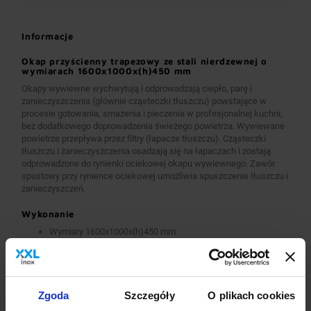
Informacje
Okap przyścienny trapezowy ze stali nierdzewnej o
wymiarach 1600x1000x(h)450 mm
Okapy wywiewne wychwytują i odprowadzają ciepło, parę i
zanieczyszczenia (głównie cząsteczki tłuszczu) powstające w
procesie gotowania, smażenia i pieczenia w profesjonalnej kuchni,
bez dodatkowego doprowadzenia świeżego powietrza. Wywiewane
powietrze przepływa przez filtry (łapacze tłuszczu). Cząsteczki
tłuszczu i zanieczyszczenia osadzają się na łapaczach i zostają
odprowadzone do rynienki ociekowej okapu wywiewnego. Zawór
spustowy przy rynience ociekowej umożliwia spuszczenie tłuszczu i
zanieczyszczeń.
Wykonanie
Wymiary 1600x1000x(h)450 mm
Okapy wykonane są z wysokogatunkowej stali nierdzewnej.
Okapy wywiewne o wymiarach A>2600 mm wykonane są w
wersji łączonej (skręcanej) z dwóch lub więcej przelotowych
modułów.
Okapy wyposażone są w system otworów i zawiesi
Zgoda
Szczegóły
O plikach cookies
umożliwiających montaż.