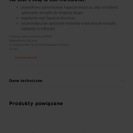
prawidłowo zamontować łapacze tłuszczu, aby umożliwić
spływanie skroplin do wnętrza okapu
regularnie myć łapacze tłuszczu
systematycznie opróżniać rynienkę ociekową ze skroplin,
najlepiej co kilka dni
Podmiot odpowiedzialny (GPSR):
Nazwa firmy: XXLinox
ul. Grzybowska 78, 00-844 Warszawa, Poland
e-mail:
[email protected]
Dane techniczne
Produkty powiązane