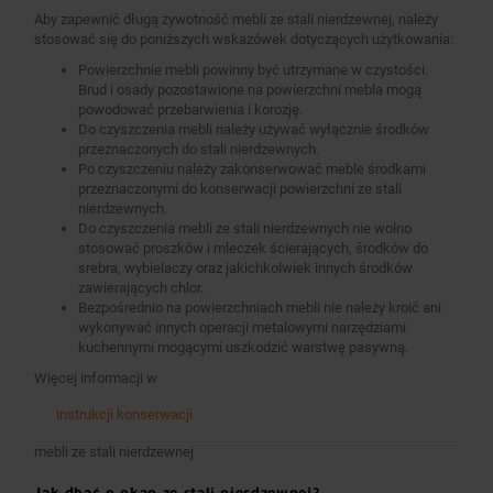
Aby zapewnić długą żywotność mebli ze stali nierdzewnej, należy
stosować się do poniższych wskazówek dotyczących użytkowania:
Powierzchnie mebli powinny być utrzymane w czystości.
Brud i osady pozostawione na powierzchni mebla mogą
powodować przebarwienia i korozję.
Do czyszczenia mebli należy używać wyłącznie środków
przeznaczonych do stali nierdzewnych.
Po czyszczeniu należy zakonserwować meble środkami
przeznaczonymi do konserwacji powierzchni ze stali
nierdzewnych.
Do czyszczenia mebli ze stali nierdzewnych nie wolno
stosować proszków i mleczek ścierających, środków do
srebra, wybielaczy oraz jakichkolwiek innych środków
zawierających chlor.
Bezpośrednio na powierzchniach mebli nie należy kroić ani
wykonywać innych operacji metalowymi narzędziami
kuchennymi mogącymi uszkodzić warstwę pasywną.
Więcej informacji w
instrukcji konserwacji
mebli ze stali nierdzewnej
Jak dbać o okap ze stali nierdzewnej?